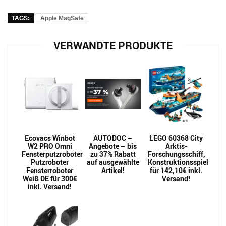
TAGS:
Apple MagSafe
VERWANDTE PRODUKTE
Ecovacs Winbot
AUTODOC –
LEGO 60368 City
W2 PRO Omni
Angebote – bis
Arktis-
Fensterputzroboter
zu 37% Rabatt
Forschungsschiff,
Putzroboter
auf ausgewählte
Konstruktionsspielzeug
Fensterroboter
Artikel!
für 142,10€ inkl.
Weiß DE für 300€
Versand!
inkl. Versand!