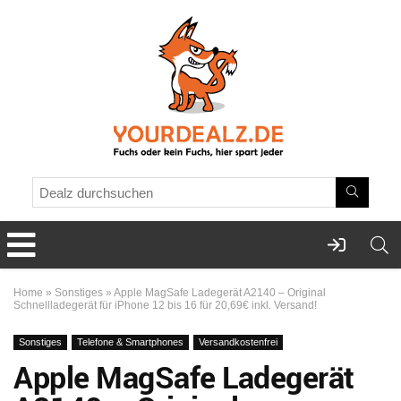
Home
»
Sonstiges
»
Apple MagSafe Ladegerät A2140 – Original
Schnellladegerät für iPhone 12 bis 16 für 20,69€ inkl. Versand!
Sonstiges
Telefone & Smartphones
Versandkostenfrei
Apple MagSafe Ladegerät