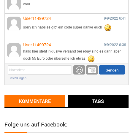
cool
User11499724
9/9/2022
6:41
sorry ich habs es gibt ein code super danke euch
User11499724
9/9/2022
6:39
hallo hier steht inklusive versand bei ebay sind es dann aber
doch 55 Euro oder übersehe ich etwas
Günni
9/1/2022
6:17
Einstellungen
Ich glaube du hast den Sinn eines Schnäppchenblogs noch
immer nicht verstanden?
Günni
KOMMENTARE
TAGS
9/1/2022
6:16
Dann schau mal bitte auf das Datum
Die meisten Deals
sind Tagespreise!
Folge uns auf Facebook:
User11493041
8/31/2022
7:10