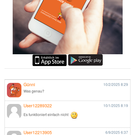
Günni
10/2/2025
8:29
Was genau?
User12289322
10/1/2025
8:19
Es funktioniert einfach nicht
User12213905
6/9/2025
6:37