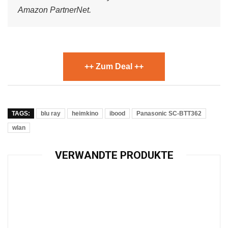
Amazon PartnerNet.
++ Zum Deal ++
TAGS:
blu ray
heimkino
ibood
Panasonic SC-BTT362
wlan
VERWANDTE PRODUKTE