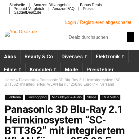
Startseite
Amazon Blitzangebote
Bonus Deals
Prepaid-Vergleich
Amazon FAQ
Presse
GadgetDealz.de
Login / Registrieren abgeschaltet
Abos
Beauty & Co
Diverses
Elektronik
Filme
Konsolen
Mode
Preisfehler
Home
»
Elektronik
»
Panasonic 3D Blu-Ray 2.1 Heimkinosystem “SC-
Reisen
Shops
Outlets
BTT362” mit integriertem WLAN für nur 258,90 Euro inkl. Versand
Elektronik
Liveshopping
MP3-Player & Audio
Shops
TV & Video
Panasonic 3D Blu-Ray 2.1
Heimkinosystem “SC-
BTT362” mit integriertem