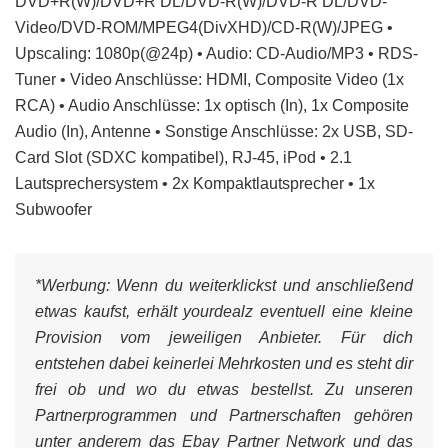
DVD+R(W)/DVD+R DL/DVD-R(W)/DVD-R DL/DVD-
Video/DVD-ROM/MPEG4(DivXHD)/CD-R(W)/JPEG •
Upscaling: 1080p(@24p) • Audio: CD-Audio/MP3 • RDS-
Tuner • Video Anschlüsse: HDMI, Composite Video (1x
RCA) • Audio Anschlüsse: 1x optisch (In), 1x Composite
Audio (In), Antenne • Sonstige Anschlüsse: 2x USB, SD-
Card Slot (SDXC kompatibel), RJ-45, iPod • 2.1
Lautsprechersystem • 2x Kompaktlautsprecher • 1x
Subwoofer
*Werbung:
Wenn du weiterklickst und anschließend
etwas kaufst, erhält yourdealz eventuell eine kleine
Provision vom jeweiligen Anbieter. Für dich
entstehen dabei keinerlei Mehrkosten und es steht dir
frei ob und wo du etwas bestellst. Zu unseren
Partnerprogrammen und Partnerschaften gehören
unter anderem das Ebay Partner Network und das