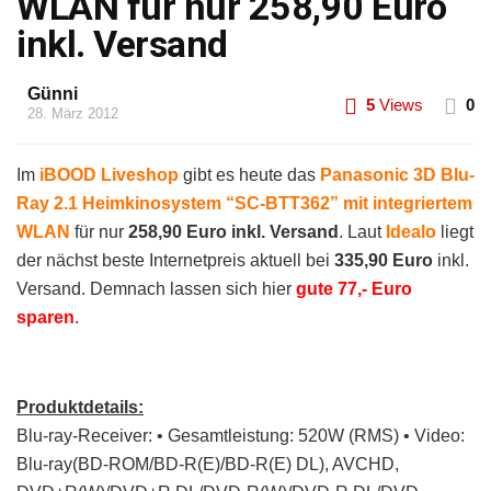
WLAN für nur 258,90 Euro
inkl. Versand
Günni
5
Views
0
28. März 2012
Im
iBOOD Liveshop
gibt es heute das
Panasonic 3D Blu-
Ray 2.1 Heimkinosystem “SC-BTT362” mit integriertem
WLAN
für nur
258,90 Euro inkl. Versand
. Laut
Idealo
liegt
der nächst beste Internetpreis aktuell bei
335,90 Euro
inkl.
Versand. Demnach lassen sich hier
gute 77,- Euro
sparen
.
Produktdetails:
Blu-ray-Receiver: • Gesamtleistung: 520W (RMS) • Video:
Blu-ray(BD-ROM/BD-R(E)/BD-R(E) DL), AVCHD,