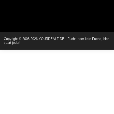
Günni
ist es der deal den ich gerade gepostet habe?
ALIENWESEN
Ich habe nun nochmal den DEAL eingesendet: Dein Deal
wurde erfolgreich gesendet. Vielen Dank!
Copyright © 2008-2026 YOURDEALZ.DE - Fuchs oder kein Fuchs, hier
spart jeder!
ALIENWESEN
direkt hier über Deal melde Button
User11445886
direkt hier über Deal melde Button
Günni
Hallo, wohin hast du den Deal denn geschickt?
ALIENWESEN
huhu zs wann wird mein Deal freigeschalten kann das jemand
hier sagen?