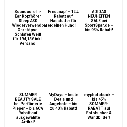
Soundcore In-
Fressnapf – 12%
ADIDAS
Ear Kopfhörer
Rabatt auf
NEUHEITEN
Sleep A30
Nassfutter für
SALE bei
Wiederverwendbarer
deinen Hund!
SportSpar.de –
Ohrstöpsel
bis 93% Rabatt!
Schlafen Weiß
für 194,13€ inkl.
Versand!
SUMMER
MyDays – beste
myphotobook –
BEAUTY SALE
Deals und
bis 45%
bei Parfümerie
Angebote – bis
SOMMER-
Pieper – bis 60%
zu 40% Rabatt!
RABATT auf
Rabatt auf
Fotobücher &
ausgewählte
Wandbilder!
Artikel!