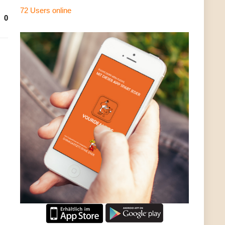
72 Users
online
0