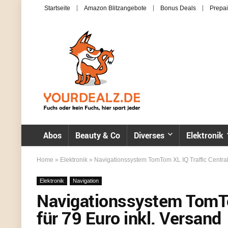
Startseite
Amazon Blitzangebote
Bonus Deals
Prepai
Abos
Beauty & Co
Diverses
Elektronik
Home
»
Elektronik
»
Navigationssystem TomTom XL IQ Traffic Central
Elektronik
Navigation
Navigationssystem TomTo
für 79 Euro inkl. Versand