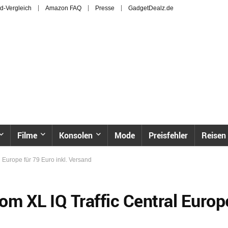
d-Vergleich
Amazon FAQ
Presse
GadgetDealz.de
Filme
Konsolen
Mode
Preisfehler
Reisen
 Europe für 79 Euro inkl. Versand
m XL IQ Traffic Central Europ