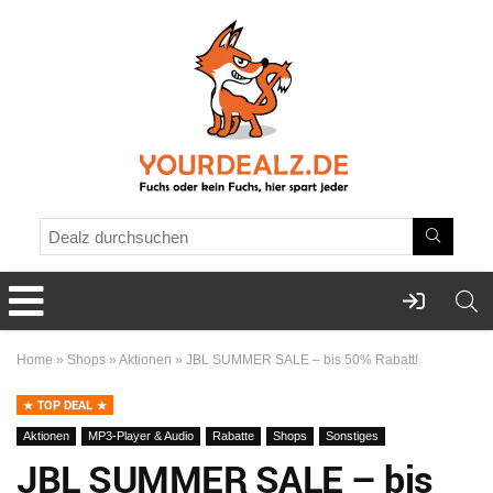
Home
»
Shops
»
Aktionen
»
JBL SUMMER SALE – bis 50% Rabatt!
TOP DEAL
Aktionen
MP3-Player & Audio
Rabatte
Shops
Sonstiges
JBL SUMMER SALE – bis