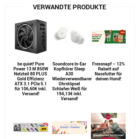
VERWANDTE PRODUKTE
be quiet! Pure
Soundcore In-Ear
Fressnapf – 12%
Power 13 M 850W
Kopfhörer Sleep
Rabatt auf
Netzteil 80 PLUS
A30
Nassfutter für
Gold Effizienz
Wiederverwendbarer
deinen Hund!
ATX 3.1 PCIe 5.1
Ohrstöpsel
für 106,60€ inkl.
Schlafen Weiß für
Versand!
194,13€ inkl.
Versand!