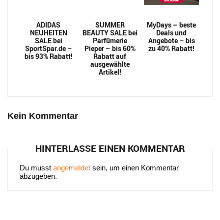
ADIDAS
SUMMER
MyDays – beste
NEUHEITEN
BEAUTY SALE bei
Deals und
SALE bei
Parfümerie
Angebote – bis
SportSpar.de –
Pieper – bis 60%
zu 40% Rabatt!
bis 93% Rabatt!
Rabatt auf
ausgewählte
Artikel!
Kein Kommentar
HINTERLASSE EINEN KOMMENTAR
Du musst
angemeldet
sein, um einen Kommentar
abzugeben.