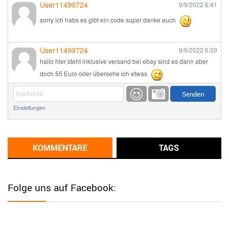
User11499724
9/9/2022
6:41
sorry ich habs es gibt ein code super danke euch
User11499724
9/9/2022
6:39
hallo hier steht inklusive versand bei ebay sind es dann aber
doch 55 Euro oder übersehe ich etwas
Günni
9/1/2022
6:17
Einstellungen
Ich glaube du hast den Sinn eines Schnäppchenblogs noch
immer nicht verstanden?
Günni
KOMMENTARE
TAGS
9/1/2022
6:16
Dann schau mal bitte auf das Datum
Die meisten Deals
sind Tagespreise!
Folge uns auf Facebook:
User11493041
8/31/2022
7:10
Wird hier für 98,99 angeboten, bei Klick auf "Zum Deal" sind es
dann 140 Euro, das ist doch Betrug am Kunden