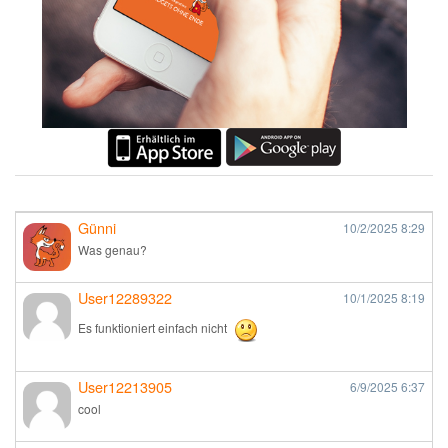
Günni
10/2/2025
8:29
Was genau?
User12289322
10/1/2025
8:19
Es funktioniert einfach nicht
User12213905
6/9/2025
6:37
cool