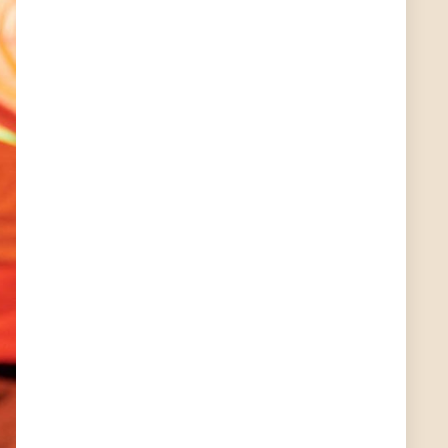
?
ALIENWESEN
7/11/2022
5:38
nein, Dealübeschrift: DDownload
Günni
7/11/2022
3:50
ist es der deal den ich gerade gepostet habe?
ALIENWESEN
7/11/2022
1:02
Ich habe nun nochmal den DEAL eingesendet:
Dein Deal wurde erfolgreich gesendet. Vielen
Dank!
ALIENWESEN
7/10/2022
8:01
direkt hier über Deal melde Button
User11445886
7/10/2022
8:00
direkt hier über Deal melde Button