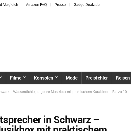
d-Vergleich
Amazon FAQ
Presse
GadgetDealz.de
Filme
Konsolen
Mode
Preisfehler
Reisen
hwarz – Wasserdichte, tragbare Musikbox mit praktischem Karabiner – Bis zu 10
tsprecher in Schwarz –
Musikbox mit praktischem