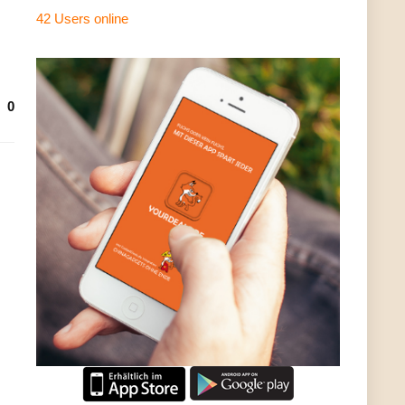
42 Users
online
0