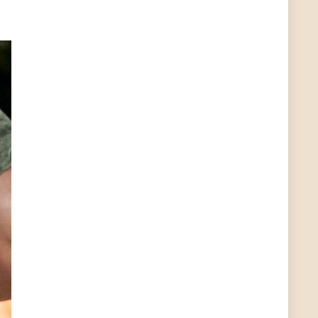
User11448863
7/13/2022
3:39
von welchem Panel sprichst du?
User11448767
7/13/2022
1:15
... das Panel hat eine durchsichtige Folie - muss
diese weg??
Günni
7/11/2022
5:43
Du hast eine Mail
Günni
7/11/2022
5:40
Ich schreib dir mal zurück!
Günni
7/11/2022
5:40
Jo habs gefunden!
ALIENWESEN
7/11/2022
5:40
alternativ Email senden an admin@yourdealz.de