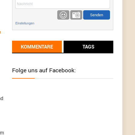
etwas
Günni
9/1/2022
6:17
Einstellungen
Ich glaube du hast den Sinn eines
Schnäppchenblogs noch immer nicht
e
verstanden?
KOMMENTARE
TAGS
Günni
9/1/2022
6:16
Dann schau mal bitte auf das Datum
Die
meisten Deals sind Tagespreise!
Folge uns auf Facebook:
User11493041
8/31/2022
7:10
Wird hier für 98,99 angeboten, bei Klick auf "Zum
Deal" sind es dann 140 Euro, das ist doch
Betrug am Kunden
nd
Günni
7/30/2022
5:32
Wieso beschiss? Wir sind ein Schnäppchenblog
der "nur" auf Deals hinweist, wir selbst verkaufen
das Produkt nicht. Zudem ist das was du suchst
em
schon 2 Jahre her.