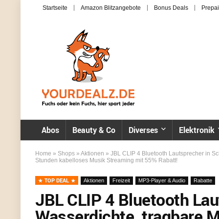
Startseite
Amazon Blitzangebote
Bonus Deals
Prepai
Abos
Beauty & Co
Diverses
Elektronik
Home
»
Shops
»
Aktionen
»
JBL CLIP 4 Bluetooth Lautsprecher in Sc
Stunden kabelloses Musik Streaming mit 55% Rabatt!
TOP DEAL
Aktionen
Freizeit
MP3-Player & Audio
Rabatte
JBL CLIP 4 Bluetooth Lau
Wasserdichte, tragbare 