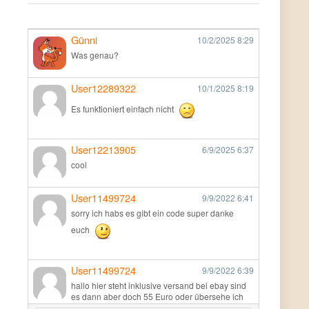
Günni
10/2/2025
8:29
Was genau?
User12289322
10/1/2025
8:19
Es funktioniert einfach nicht
User12213905
6/9/2025
6:37
cool
User11499724
9/9/2022
6:41
sorry ich habs es gibt ein code super danke
euch
User11499724
9/9/2022
6:39
hallo hier steht inklusive versand bei ebay sind
es dann aber doch 55 Euro oder übersehe ich