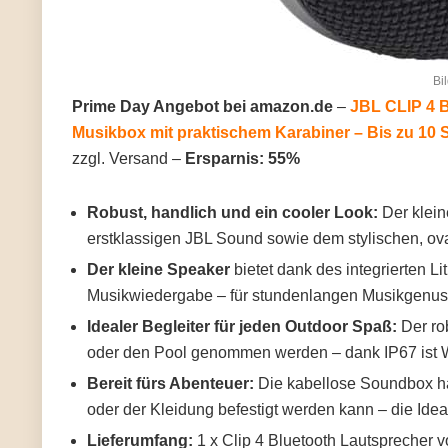
Bi
Prime Day Angebot bei amazon.de
–
JBL CLIP 4 B
Musikbox mit praktischem Karabiner – Bis zu 10
zzgl. Versand –
Ersparnis: 55%
Robust, handlich und ein cooler Look:
Der klein
erstklassigen JBL Sound sowie dem stylischen, ova
Der kleine Speaker
bietet dank des integrierten L
Musikwiedergabe – für stundenlangen Musikgenu
Idealer Begleiter für jeden Outdoor Spaß:
Der ro
oder den Pool genommen werden – dank IP67 ist 
Bereit fürs Abenteuer:
Die kabellose Soundbox ha
oder der Kleidung befestigt werden kann – die Ide
Lieferumfang:
1 x Clip 4 Bluetooth Lautsprecher v