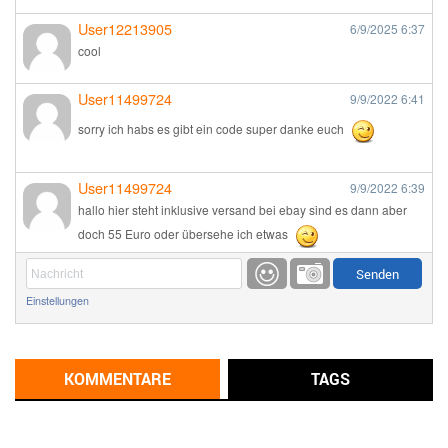
User12213905
6/9/2025
6:37
cool
User11499724
9/9/2022
6:41
sorry ich habs es gibt ein code super danke euch
User11499724
9/9/2022
6:39
hallo hier steht inklusive versand bei ebay sind es dann aber
doch 55 Euro oder übersehe ich etwas
Günni
9/1/2022
6:17
Einstellungen
Ich glaube du hast den Sinn eines Schnäppchenblogs noch
immer nicht verstanden?
Günni
KOMMENTARE
TAGS
9/1/2022
6:16
Dann schau mal bitte auf das Datum
Die meisten Deals
sind Tagespreise!