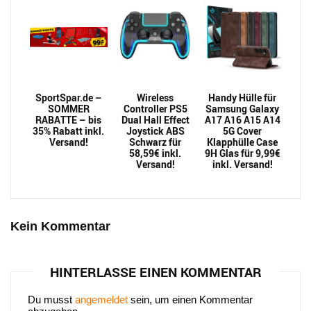
SportSpar.de –
Wireless
Handy Hülle für
SOMMER
Controller PS5
Samsung Galaxy
RABATTE – bis
Dual Hall Effect
A17 A16 A15 A14
35% Rabatt inkl.
Joystick ABS
5G Cover
Versand!
Schwarz für
Klapphülle Case
58,59€ inkl.
9H Glas für 9,99€
Versand!
inkl. Versand!
Kein Kommentar
HINTERLASSE EINEN KOMMENTAR
Du musst
angemeldet
sein, um einen Kommentar