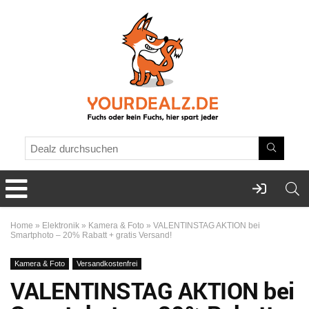
Home
»
Elektronik
»
Kamera & Foto
»
VALENTINSTAG AKTION bei
Smartphoto – 20% Rabatt + gratis Versand!
Kamera & Foto
Versandkostenfrei
VALENTINSTAG AKTION bei