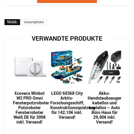
TAGS:
smartphoto
VERWANDTE PRODUKTE
Ecovacs Winbot
LEGO 60368 City
Akku-
W2 PRO Omni
Arktis-
Handstaubsauger
Fensterputzroboter
Forschungsschiff,
kabellos und
Putzroboter
Konstruktionsspielzeug
beutellos – Auto
Fensterroboter
für 142,10€ inkl.
Büro Haus für
Weiß DE für 300€
Versand!
29,90€ inkl.
inkl. Versand!
Versand!