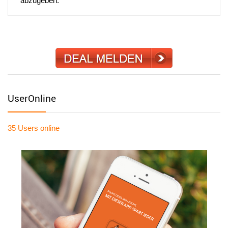
abzugeben.
UserOnline
35 Users
online