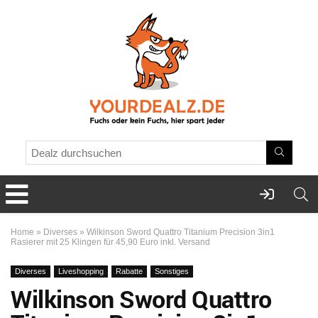
Home
»
Diverses
»
Wilkinson Sword Quattro Titanium Precision 3in1
Rasierer mit 25 Klingen für 45,90 Euro inkl. Versand
Diverses
Liveshopping
Rabatte
Sonstiges
Wilkinson Sword Quattro