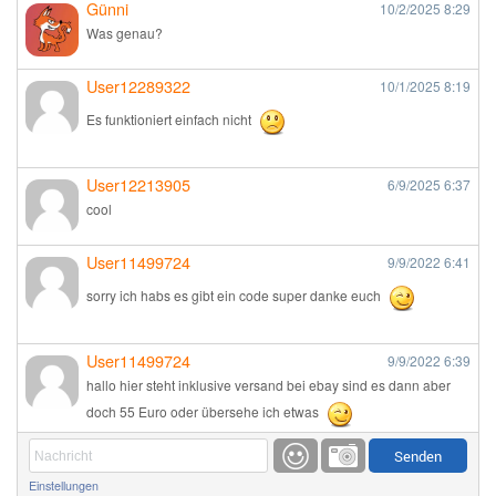
Günni
10/2/2025
8:29
Was genau?
User12289322
10/1/2025
8:19
Es funktioniert einfach nicht
User12213905
6/9/2025
6:37
cool
User11499724
9/9/2022
6:41
sorry ich habs es gibt ein code super danke euch
User11499724
9/9/2022
6:39
hallo hier steht inklusive versand bei ebay sind es dann aber
doch 55 Euro oder übersehe ich etwas
Günni
9/1/2022
6:17
Einstellungen