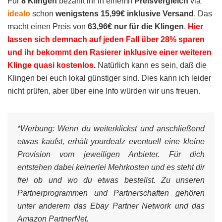
Für
8 Klingen
bezahlt ihr in einemn
Preisvergleich
via
idealo
schon
wenigstens 15,99€ inklusive Versand
. Das
macht einen Preis von
63,96€ nur für die Klingen
.
Hier
lassen sich demnach auf jeden Fall über 28% sparen
und ihr bekommt den Rasierer inklusive einer weiteren
Klinge quasi kostenlos
.
Natürlich kann es sein, daß die
Klingen bei euch lokal günstiger sind. Dies kann ich leider
nicht prüfen, aber über eine Info würden wir uns freuen.
*Werbung:
Wenn du weiterklickst und anschließend
etwas kaufst, erhält yourdealz eventuell eine kleine
Provision vom jeweiligen Anbieter. Für dich
entstehen dabei keinerlei Mehrkosten und es steht dir
frei ob und wo du etwas bestellst. Zu unseren
Partnerprogrammen und Partnerschaften gehören
unter anderem das Ebay Partner Network und das
Amazon PartnerNet.