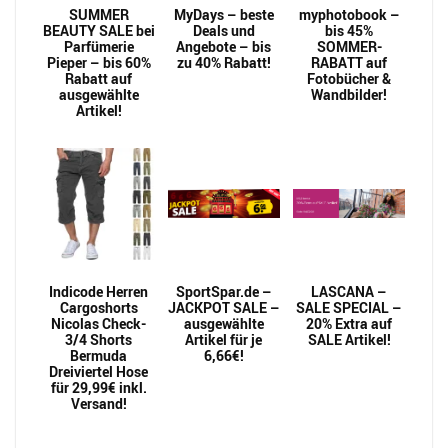
SUMMER
MyDays – beste
myphotobook –
BEAUTY SALE bei
Deals und
bis 45%
Parfümerie
Angebote – bis
SOMMER-
Pieper – bis 60%
zu 40% Rabatt!
RABATT auf
Rabatt auf
Fotobücher &
ausgewählte
Wandbilder!
Artikel!
Indicode Herren
SportSpar.de –
LASCANA –
Cargoshorts
JACKPOT SALE –
SALE SPECIAL –
Nicolas Check-
ausgewählte
20% Extra auf
3/4 Shorts
Artikel für je
SALE Artikel!
Bermuda
6,66€!
Dreiviertel Hose
für 29,99€ inkl.
Versand!