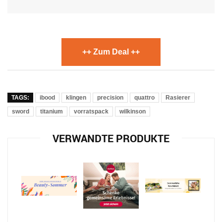
++ Zum Deal ++
TAGS:
ibood
klingen
precision
quattro
Rasierer
sword
titanium
vorratspack
wilkinson
VERWANDTE PRODUKTE