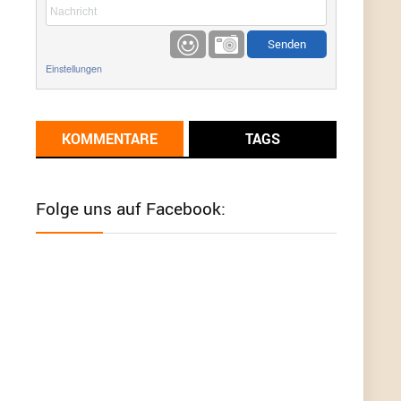
etwas
Günni
9/1/2022
6:17
Einstellungen
Ich glaube du hast den Sinn eines
Schnäppchenblogs noch immer nicht
verstanden?
KOMMENTARE
TAGS
Günni
9/1/2022
6:16
Dann schau mal bitte auf das Datum
Die
meisten Deals sind Tagespreise!
Folge uns auf Facebook:
User11493041
8/31/2022
7:10
Wird hier für 98,99 angeboten, bei Klick auf "Zum
Deal" sind es dann 140 Euro, das ist doch
Betrug am Kunden
Günni
7/30/2022
5:32
Wieso beschiss? Wir sind ein Schnäppchenblog
der "nur" auf Deals hinweist, wir selbst verkaufen
das Produkt nicht. Zudem ist das was du suchst
schon 2 Jahre her.