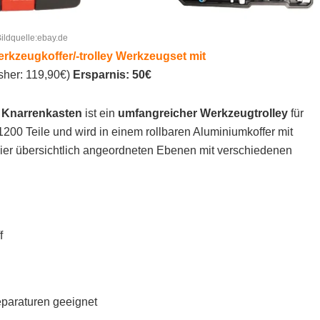
ildquelle:ebay.de
erkzeugkoffer/-trolley Werkzeugset
mit
isher: 119,90€)
Ersparnis: 50€
g Knarrenkasten
ist ein
umfangreicher Werkzeugtrolley
für
200 Teile und wird in einem rollbaren Aluminiumkoffer mit
e vier übersichtlich angeordneten Ebenen mit verschiedenen
f
eparaturen geeignet