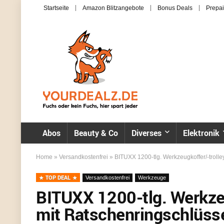
Startseite
Amazon Blitzangebote
Bonus Deals
Prepai
Abos
Beauty & Co
Diverses
Elektronik
Home
»
Versandkostenfrei
»
BITUXX 1200-tlg. Werkzeugkoffer/-trolle
TOP DEAL
Versandkostenfrei
Werkzeuge
BITUXX 1200-tlg. Werkze
mit Ratschenringschlüssel