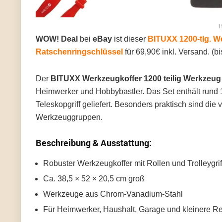
B
WOW! Deal
bei
eBay
ist dieser
BITUXX 1200-tlg. W
Ratschenringschlüssel
für 69,90€ inkl. Versand. (b
Der
BITUXX Werkzeugkoffer 1200 teilig Werkzeu
Heimwerker und Hobbybastler. Das Set enthält rund 1
Teleskopgriff geliefert. Besonders praktisch sind di
Werkzeuggruppen.
Beschreibung & Ausstattung:
Robuster Werkzeugkoffer mit Rollen und Trolleygrif
Ca. 38,5 × 52 × 20,5 cm groß
Werkzeuge aus Chrom-Vanadium-Stahl
Für Heimwerker, Haushalt, Garage und kleinere R