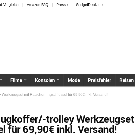
d-Vergleich
Amazon FAQ
Presse
GadgetDealz.de
Filme
Konsolen
Mode
Preisfehler
Reisen
y Werkzeugset mit Ratschenringschlüssel für 69,90€ inkl. Versand!
ugkoffer/-trolley Werkzeugset
 für 69,90€ inkl. Versand!