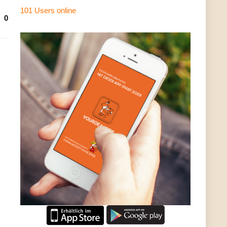
101 Users
online
0