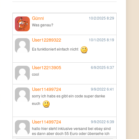
Günni
10/2/2025
8:29
Was genau?
User12289322
10/1/2025
8:19
Es funktioniert einfach nicht
User12213905
6/9/2025
6:37
cool
User11499724
9/9/2022
6:41
sorry ich habs es gibt ein code super danke
euch
User11499724
9/9/2022
6:39
hallo hier steht inklusive versand bei ebay sind
es dann aber doch 55 Euro oder übersehe ich