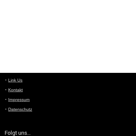
Wieso beschiss? Wir sind ein Schnäppchenblog der "nur" auf
Deals hinweist, wir selbst verkaufen das Produkt nicht. Zudem
ist das was du suchst schon 2 Jahre her.
User11448863
7/13/2022
3:39
von welchem Panel sprichst du?
User11448767
7/13/2022
1:15
... das Panel hat eine durchsichtige Folie - muss diese weg??
Günni
7/11/2022
5:43
Du hast eine Mail
Link Us
Kontakt
Günni
7/11/2022
5:40
Impressum
Ich schreib dir mal zurück!
Datenschutz
Günni
7/11/2022
5:40
Jo habs gefunden!
Folgt uns…