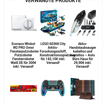
VERWANDTE PRODUKTE
Ecovacs Winbot
LEGO 60368 City
Akku-
W2 PRO Omni
Arktis-
Handstaubsauger
Fensterputzroboter
Forschungsschiff,
kabellos und
Putzroboter
Konstruktionsspielzeug
beutellos – Auto
Fensterroboter
für 142,10€ inkl.
Büro Haus für
Weiß DE für 300€
Versand!
29,90€ inkl.
inkl. Versand!
Versand!