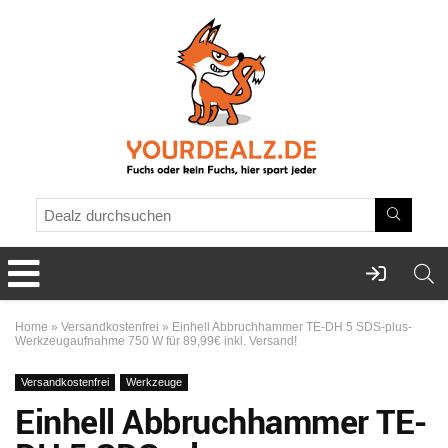
Home
»
Versandkostenfrei
»
Einhell Abbruchhammer TE-DH 5 SDS-plus-
Werkzeugaufnahme 750 W für 89,99€ inkl. Versand!
Versandkostenfrei
Werkzeuge
Einhell Abbruchhammer TE-