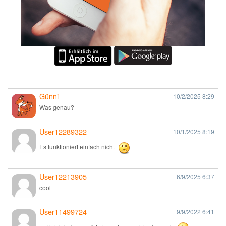
Günni
10/2/2025
8:29
Was genau?
User12289322
10/1/2025
8:19
Es funktioniert einfach nicht
User12213905
6/9/2025
6:37
cool
User11499724
9/9/2022
6:41