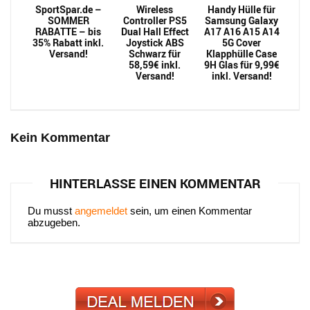
SportSpar.de –
Wireless
Handy Hülle für
SOMMER
Controller PS5
Samsung Galaxy
RABATTE – bis
Dual Hall Effect
A17 A16 A15 A14
35% Rabatt inkl.
Joystick ABS
5G Cover
Versand!
Schwarz für
Klapphülle Case
58,59€ inkl.
9H Glas für 9,99€
Versand!
inkl. Versand!
Kein Kommentar
HINTERLASSE EINEN KOMMENTAR
Du musst
angemeldet
sein, um einen Kommentar
abzugeben.