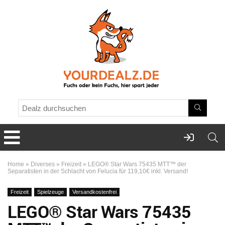
Home
»
Diverses
»
Freizeit
»
LEGO® Star Wars 75435 MTT™ der
Separatisten in der Schlacht von Felucia für 119,10€ inkl. Versand!
Freizeit
Spielzeuge
Versandkostenfrei
LEGO® Star Wars 75435