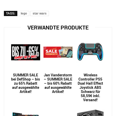
TAGS:
lego
star wars
VERWANDTE PRODUKTE
SUMMER SALE
Jan Vanderstorm
Wireless
bei DefShop – bis
– SUMMER SALE
Controller PS5
zu 65% Rabatt
– bis 60% Rabatt
Dual Hall Effect
auf ausgewählte
auf ausgewählte
Joystick ABS
Artikel!
Artikel!
Schwarz für
58,59€ inkl.
Versand!