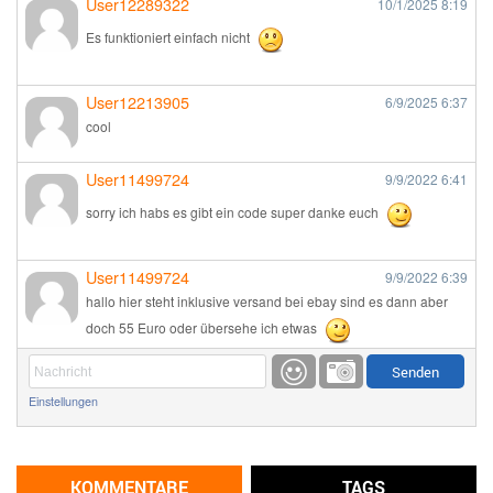
User12289322
10/1/2025
8:19
Es funktioniert einfach nicht
User12213905
6/9/2025
6:37
cool
User11499724
9/9/2022
6:41
sorry ich habs es gibt ein code super danke euch
User11499724
9/9/2022
6:39
hallo hier steht inklusive versand bei ebay sind es dann aber
doch 55 Euro oder übersehe ich etwas
Günni
9/1/2022
6:17
Einstellungen
Ich glaube du hast den Sinn eines Schnäppchenblogs noch
immer nicht verstanden?
Günni
KOMMENTARE
TAGS
9/1/2022
6:16