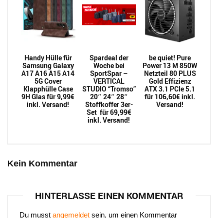
Handy Hülle für
Spardeal der
be quiet! Pure
Samsung Galaxy
Woche bei
Power 13 M 850W
A17 A16 A15 A14
SportSpar –
Netzteil 80 PLUS
5G Cover
VERTICAL
Gold Effizienz
Klapphülle Case
STUDIO “Tromso”
ATX 3.1 PCIe 5.1
9H Glas für 9,99€
20″ 24″ 28″
für 106,60€ inkl.
inkl. Versand!
Stoffkoffer 3er-
Versand!
Set für 69,99€
inkl. Versand!
Kein Kommentar
HINTERLASSE EINEN KOMMENTAR
Du musst
angemeldet
sein, um einen Kommentar