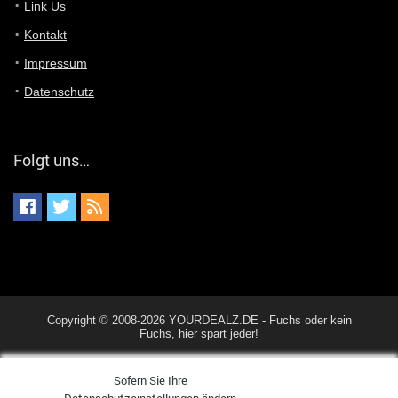
Du hast eine Mail
Link Us
Kontakt
Günni
7/11/2022
5:40
Impressum
Ich schreib dir mal zurück!
Datenschutz
Günni
7/11/2022
5:40
Jo habs gefunden!
Folgt uns…
ALIENWESEN
7/11/2022
5:40
alternativ Email senden an admin@yourdealz.de ?
ALIENWESEN
7/11/2022
5:38
nein, Dealübeschrift: DDownload
Günni
7/11/2022
3:50
Copyright © 2008-2026 YOURDEALZ.DE - Fuchs oder kein
ist es der deal den ich gerade gepostet habe?
Fuchs, hier spart jeder!
Sofern Sie Ihre
ALIENWESEN
7/11/2022
1:02