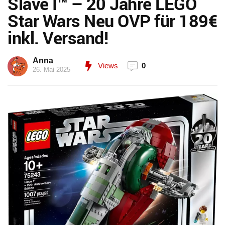
Slave I™ – 20 Jahre LEGO
Star Wars Neu OVP für 189€
inkl. Versand!
Anna
Views
0
26. Mai 2025