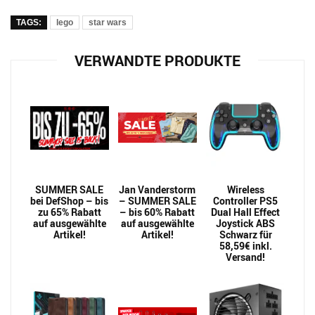
TAGS:
lego
star wars
VERWANDTE PRODUKTE
SUMMER SALE
Jan Vanderstorm
Wireless
bei DefShop – bis
– SUMMER SALE
Controller PS5
zu 65% Rabatt
– bis 60% Rabatt
Dual Hall Effect
auf ausgewählte
auf ausgewählte
Joystick ABS
Artikel!
Artikel!
Schwarz für
58,59€ inkl.
Versand!