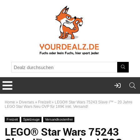
Home
»
Diverses
»
Freizeit
»
LEGO® Star Wars 75243 Slave I™ – 20 Jahre
LEGO Star Wars Neu OVP für 189€ inkl. Versand!
Freizeit
Spielzeuge
Versandkostenfrei
LEGO® Star Wars 75243