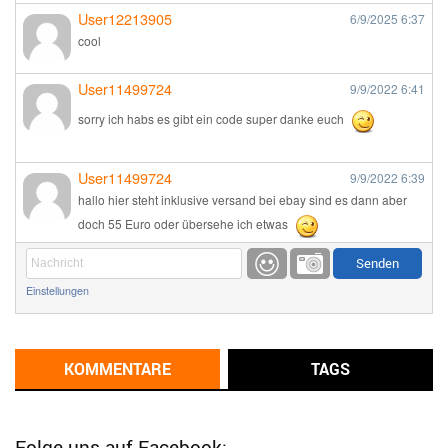
User12213905
6/9/2025
6:37
cool
User11499724
9/9/2022
6:41
sorry ich habs es gibt ein code super danke euch
User11499724
9/9/2022
6:39
hallo hier steht inklusive versand bei ebay sind es dann aber
doch 55 Euro oder übersehe ich etwas
Günni
9/1/2022
6:17
Einstellungen
Ich glaube du hast den Sinn eines Schnäppchenblogs noch
immer nicht verstanden?
Günni
KOMMENTARE
TAGS
9/1/2022
6:16
Dann schau mal bitte auf das Datum
Die meisten Deals
sind Tagespreise!
Folge uns auf Facebook: