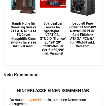
Handy Hülle für
Spardeal der
be quiet! Pure
Samsung Galaxy
Woche bei
Power 13 M 850W
A17 A16 A15 A14
SportSpar –
Netzteil 80 PLUS
5G Cover
VERTICAL
Gold Effizienz
Klapphülle Case
STUDIO “Tromso”
ATX 3.1 PCIe 5.1
9H Glas für 9,99€
20″ 24″ 28″
für 106,60€ inkl.
inkl. Versand!
Stoffkoffer 3er-
Versand!
Set für 69,99€
inkl. Versand!
Kein Kommentar
HINTERLASSE EINEN KOMMENTAR
Du musst
angemeldet
sein, um einen Kommentar
abzugeben.