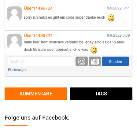
User11499724
9/9/2022
6:41
sorry ich habs es gibt ein code super danke euch
User11499724
9/9/2022
6:39
hallo hier steht inklusive versand bei ebay sind es dann aber
doch 55 Euro oder übersehe ich etwas
Günni
9/1/2022
6:17
Einstellungen
Ich glaube du hast den Sinn eines Schnäppchenblogs noch
immer nicht verstanden?
Günni
KOMMENTARE
TAGS
9/1/2022
6:16
Dann schau mal bitte auf das Datum
Die meisten Deals
sind Tagespreise!
Folge uns auf Facebook:
User11493041
8/31/2022
7:10
Wird hier für 98,99 angeboten, bei Klick auf "Zum Deal" sind es
dann 140 Euro, das ist doch Betrug am Kunden