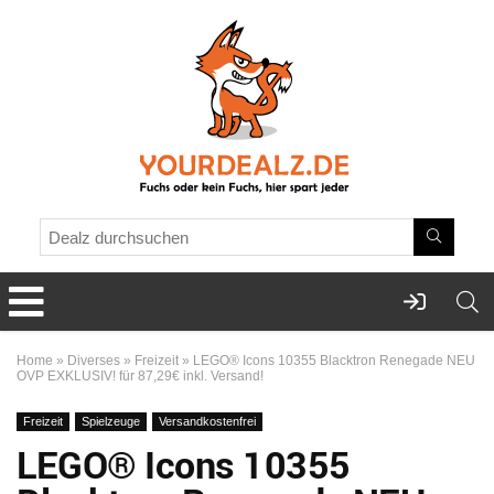
Home
»
Diverses
»
Freizeit
»
LEGO® Icons 10355 Blacktron Renegade NEU
OVP EXKLUSIV! für 87,29€ inkl. Versand!
Freizeit
Spielzeuge
Versandkostenfrei
LEGO® Icons 10355