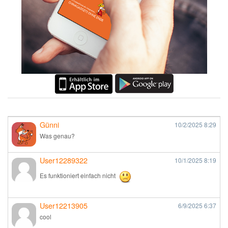
Günni
10/2/2025
8:29
Was genau?
User12289322
10/1/2025
8:19
Es funktioniert einfach nicht
User12213905
6/9/2025
6:37
cool