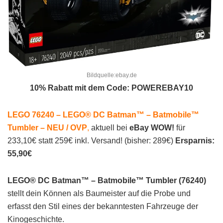
Bildquelle:ebay.de
10% Rabatt mit dem Code: POWEREBAY10
LEGO 76240 – LEGO® DC Batman™ – Batmobile™
Tumbler – NEU / OVP
,
aktuell bei
eBay WOW!
für
233,10€ statt 259€ inkl. Versand! (bisher: 289€)
Ersparnis:
55,90€
LEGO® DC Batman™ – Batmobile™ Tumbler (76240)
stellt dein Können als Baumeister auf die Probe und
erfasst den Stil eines der bekanntesten Fahrzeuge der
Kinogeschichte.