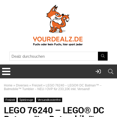
Home
»
Diverses
»
Freizeit
»
LEGO 76240 – LEGO® DC Batman™ –
Batmobile™ Tumbler – NEU / OVP für 233,10€ inkl. Versand!
Freizeit
Spielzeuge
Versandkostenfrei
LEGO 76240 – LEGO® DC