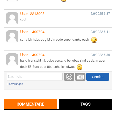
User12213905
6/9/2025
6:37
cool
User11499724
9/9/2022
6:41
sorry ich habs es gibt ein code super danke euch
User11499724
9/9/2022
6:39
hallo hier steht inklusive versand bei ebay sind es dann aber
doch 55 Euro oder übersehe ich etwas
Günni
9/1/2022
6:17
Einstellungen
Ich glaube du hast den Sinn eines Schnäppchenblogs noch
immer nicht verstanden?
Günni
KOMMENTARE
TAGS
9/1/2022
6:16
Dann schau mal bitte auf das Datum
Die meisten Deals