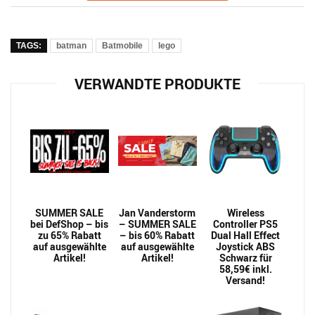
TAGS:
batman
Batmobile
lego
VERWANDTE PRODUKTE
SUMMER SALE
Jan Vanderstorm
Wireless
bei DefShop – bis
– SUMMER SALE
Controller PS5
zu 65% Rabatt
– bis 60% Rabatt
Dual Hall Effect
auf ausgewählte
auf ausgewählte
Joystick ABS
Artikel!
Artikel!
Schwarz für
58,59€ inkl.
Versand!