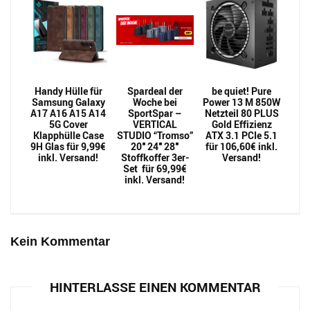
Handy Hülle für
Spardeal der
be quiet! Pure
Samsung Galaxy
Woche bei
Power 13 M 850W
A17 A16 A15 A14
SportSpar –
Netzteil 80 PLUS
5G Cover
VERTICAL
Gold Effizienz
Klapphülle Case
STUDIO “Tromso”
ATX 3.1 PCIe 5.1
9H Glas für 9,99€
20″ 24″ 28″
für 106,60€ inkl.
inkl. Versand!
Stoffkoffer 3er-
Versand!
Set für 69,99€
inkl. Versand!
Kein Kommentar
HINTERLASSE EINEN KOMMENTAR