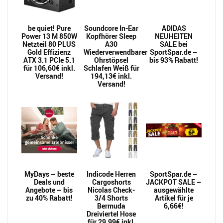
be quiet! Pure
Soundcore In-Ear
ADIDAS
Power 13 M 850W
Kopfhörer Sleep
NEUHEITEN
Netzteil 80 PLUS
A30
SALE bei
Gold Effizienz
Wiederverwendbarer
SportSpar.de –
ATX 3.1 PCIe 5.1
Ohrstöpsel
bis 93% Rabatt!
für 106,60€ inkl.
Schlafen Weiß für
Versand!
194,13€ inkl.
Versand!
MyDays – beste
Indicode Herren
SportSpar.de –
Deals und
Cargoshorts
JACKPOT SALE –
Angebote – bis
Nicolas Check-
ausgewählte
zu 40% Rabatt!
3/4 Shorts
Artikel für je
Bermuda
6,66€!
Dreiviertel Hose
für 29,99€ inkl.