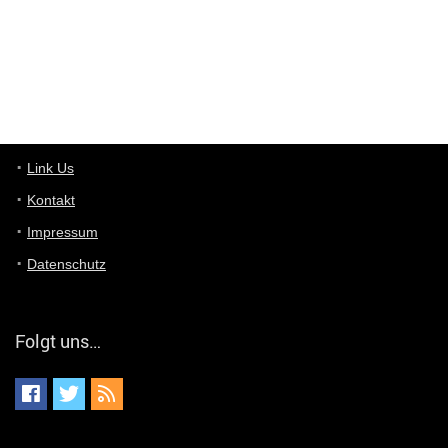
von welchem Panel sprichst du?
User11448767
7/13/2022
1:15
... das Panel hat eine durchsichtige Folie - muss diese weg??
Günni
7/11/2022
5:43
Du hast eine Mail
Link Us
Kontakt
Günni
7/11/2022
5:40
Impressum
Ich schreib dir mal zurück!
Datenschutz
Günni
7/11/2022
5:40
Jo habs gefunden!
Folgt uns…
ALIENWESEN
7/11/2022
5:40
alternativ Email senden an admin@yourdealz.de ?
ALIENWESEN
7/11/2022
5:38