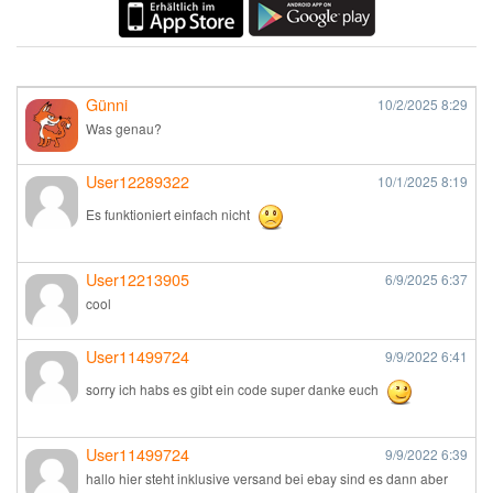
Günni
10/2/2025
8:29
Was genau?
User12289322
10/1/2025
8:19
Es funktioniert einfach nicht
User12213905
6/9/2025
6:37
cool
User11499724
9/9/2022
6:41
sorry ich habs es gibt ein code super danke euch
User11499724
9/9/2022
6:39
hallo hier steht inklusive versand bei ebay sind es dann aber