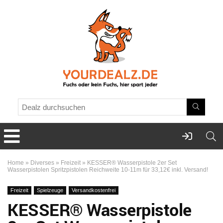
Home
»
Diverses
»
Freizeit
»
KESSER® Wasserpistole 2er Set
Wasserpistolen Spritzpistolen Reichweite 10-11m für 33,12€ inkl. Versand!
Freizeit
Spielzeuge
Versandkostenfrei
KESSER® Wasserpistole