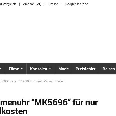
d-Vergleich
Amazon FAQ
Presse
GadgetDealz.de
Filme
Konsolen
Mode
Preisfehler
Reisen
696” für nur 119,99 Euro inkl. Versandkosten
amenuhr “MK5696” für nur
dkosten