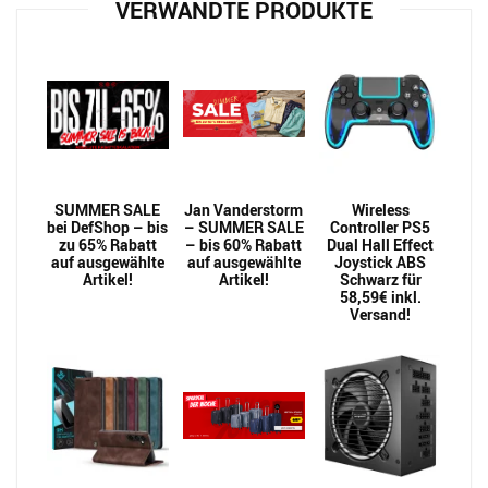
VERWANDTE PRODUKTE
SUMMER SALE
Jan Vanderstorm
Wireless
bei DefShop – bis
– SUMMER SALE
Controller PS5
zu 65% Rabatt
– bis 60% Rabatt
Dual Hall Effect
auf ausgewählte
auf ausgewählte
Joystick ABS
Artikel!
Artikel!
Schwarz für
58,59€ inkl.
Versand!