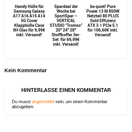
Handy Hülle für
Spardeal der
be quiet! Pure
Samsung Galaxy
Woche bei
Power 13 M 850W
A17 A16 A15 A14
SportSpar –
Netzteil 80 PLUS
5G Cover
VERTICAL
Gold Effizienz
Klapphülle Case
STUDIO “Tromso”
ATX 3.1 PCIe 5.1
9H Glas für 9,99€
20″ 24″ 28″
für 106,60€ inkl.
inkl. Versand!
Stoffkoffer 3er-
Versand!
Set für 69,99€
inkl. Versand!
Kein Kommentar
HINTERLASSE EINEN KOMMENTAR
Du musst
angemeldet
sein, um einen Kommentar
abzugeben.