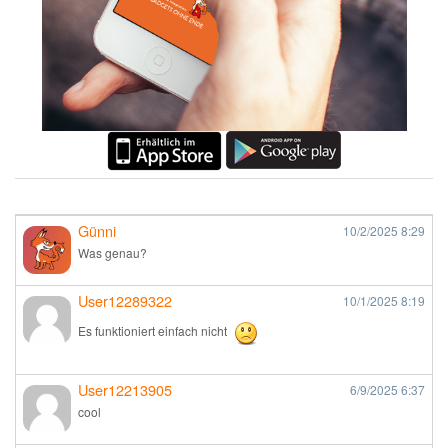
Günni
10/2/2025
8:29
Was genau?
User12289322
10/1/2025
8:19
Es funktioniert einfach nicht
User12213905
6/9/2025
6:37
cool