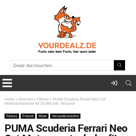
Home
»
Diverses
»
Fitness
»
PUMA Scuderia Ferrari Neo Cat
Motorsportschuhe für 35,96€ inkl. Versand!
Fitness
Freizeit
Mode
Versandkostenfrei
PUMA Scuderia Ferrari Neo