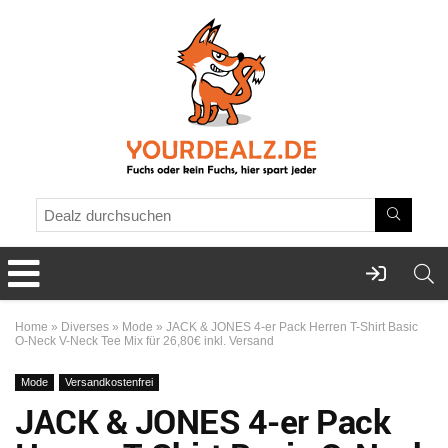
Home
»
Diverses
»
Mode
»
JACK & JONES 4-er Pack Herren T-Shirt Basic
O-Neck V-Neck Tee Mix für 26,80€ inkl. Versand
Mode
Versandkostenfrei
JACK & JONES 4-er Pack