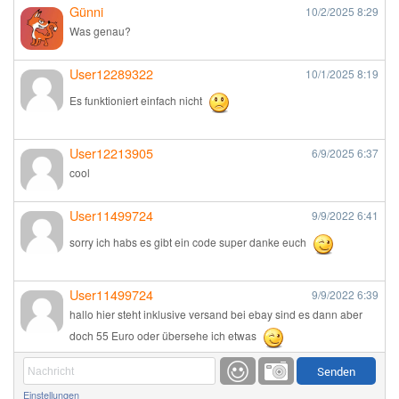
Günni
10/2/2025
8:29
Was genau?
User12289322
10/1/2025
8:19
Es funktioniert einfach nicht
User12213905
6/9/2025
6:37
cool
User11499724
9/9/2022
6:41
sorry ich habs es gibt ein code super danke euch
User11499724
9/9/2022
6:39
hallo hier steht inklusive versand bei ebay sind es dann aber
doch 55 Euro oder übersehe ich etwas
Günni
9/1/2022
6:17
Einstellungen