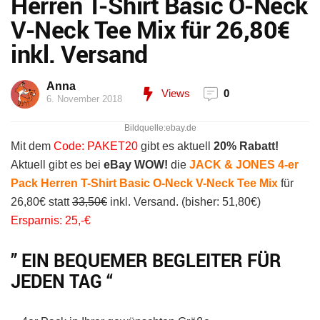
Herren T-Shirt Basic O-Neck
V-Neck Tee Mix für 26,80€
inkl. Versand
Anna
Views
0
6. November 2018
Bildquelle:ebay.de
Mit dem
Code: PAKET20
gibt es aktuell
20% Rabatt!
Aktuell gibt es bei
eBay WOW!
die
JACK & JONES 4-er
Pack Herren T-Shirt Basic O-Neck V-Neck Tee
Mix
für
26,80€ statt
33,50€
inkl. Versand. (bisher: 51,80€)
Ersparnis: 25,-€
” EIN BEQUEMER BEGLEITER FÜR
JEDEN TAG “