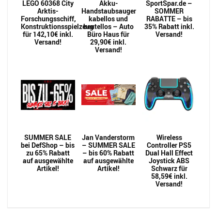
LEGO 60368 City
Akku-
SportSpar.de –
Arktis-
Handstaubsauger
SOMMER
Forschungsschiff,
kabellos und
RABATTE – bis
Konstruktionsspielzeug
beutellos – Auto
35% Rabatt inkl.
für 142,10€ inkl.
Büro Haus für
Versand!
Versand!
29,90€ inkl.
Versand!
SUMMER SALE
Jan Vanderstorm
Wireless
bei DefShop – bis
– SUMMER SALE
Controller PS5
zu 65% Rabatt
– bis 60% Rabatt
Dual Hall Effect
auf ausgewählte
auf ausgewählte
Joystick ABS
Artikel!
Artikel!
Schwarz für
58,59€ inkl.
Versand!