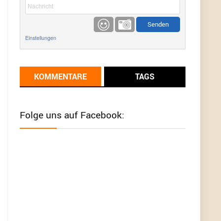
etwas
Günni
9/1/2022
6:17
Einstellungen
Ich glaube du hast den Sinn eines
Schnäppchenblogs noch immer nicht
verstanden?
KOMMENTARE
TAGS
Günni
9/1/2022
6:16
Dann schau mal bitte auf das Datum
Die
meisten Deals sind Tagespreise!
Folge uns auf Facebook:
User11493041
8/31/2022
7:10
Wird hier für 98,99 angeboten, bei Klick auf "Zum
Deal" sind es dann 140 Euro, das ist doch
Betrug am Kunden
Günni
7/30/2022
5:32
Wieso beschiss? Wir sind ein Schnäppchenblog
der "nur" auf Deals hinweist, wir selbst verkaufen
das Produkt nicht. Zudem ist das was du suchst
schon 2 Jahre her.