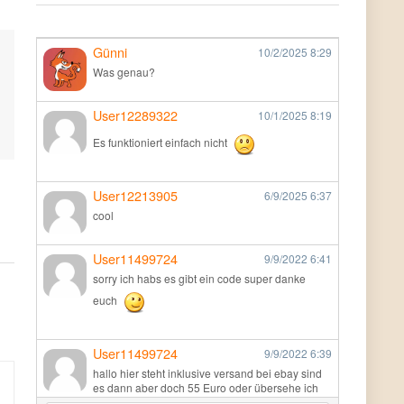
Günni
10/2/2025
8:29
Was genau?
User12289322
10/1/2025
8:19
Es funktioniert einfach nicht
User12213905
6/9/2025
6:37
cool
User11499724
9/9/2022
6:41
sorry ich habs es gibt ein code super danke
euch
User11499724
9/9/2022
6:39
hallo hier steht inklusive versand bei ebay sind
es dann aber doch 55 Euro oder übersehe ich