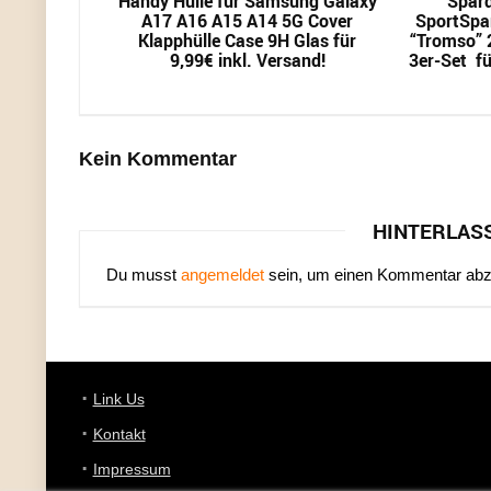
Handy Hülle für Samsung Galaxy
Spard
A17 A16 A15 A14 5G Cover
SportSpa
Klapphülle Case 9H Glas für
“Tromso” 2
9,99€ inkl. Versand!
3er-Set fü
Kein Kommentar
HINTERLAS
Du musst
angemeldet
sein, um einen Kommentar ab
Link Us
Kontakt
Impressum