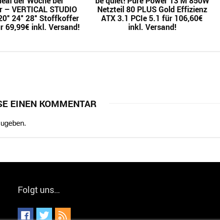
eal der Woche bei
be quiet! Pure Power 13 M 850W
r – VERTICAL STUDIO
Netzteil 80 PLUS Gold Effizienz
0″ 24″ 28″ Stoffkoffer
ATX 3.1 PCIe 5.1 für 106,60€
r 69,99€ inkl. Versand!
inkl. Versand!
SE EINEN KOMMENTAR
zugeben.
Folgt uns…