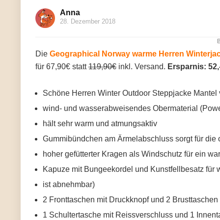
Anna
28. Dezember 2018
B
Die
Geographical Norway warme Herren Winterjac
für 67,90€ statt
119,90€
inkl. Versand.
Ersparnis: 52,
Schöne Herren Winter Outdoor Steppjacke Mantel
wind- und wasserabweisendes Obermaterial (Powe
hält sehr warm und atmungsaktiv
Gummibündchen am Ärmelabschluss sorgt für die 
hoher gefütterter Kragen als Windschutz für ein w
Kapuze mit Bungeekordel und Kunstfellbesatz für 
ist abnehmbar)
2 Fronttaschen mit Druckknopf und 2 Brusttaschen
1 Schultertasche mit Reissverschluss und 1 Innen