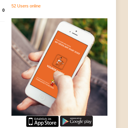
52 Users
online
0