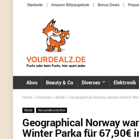
Startseite
Amazon Blitzangebote
Bonus Deals
Prepai
Abos
Beauty & Co
Diverses
Elektronik
Home
»
Diverses
»
Mode
»
Geographical Norway warme Herren Winter
Mode
Versandkostenfrei
Geographical Norway war
Winter Parka für 67,90€ i