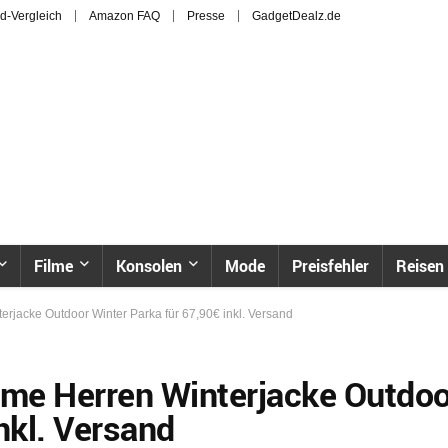
d-Vergleich
Amazon FAQ
Presse
GadgetDealz.de
Filme
Konsolen
Mode
Preisfehler
Reisen
jacke Outdoor Winter Parka für 67,90€ inkl. Versand
me Herren Winterjacke Outdoo
nkl. Versand