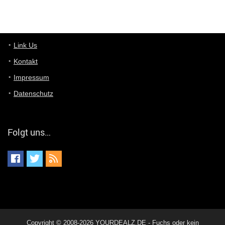
... das Panel hat eine durchsichtige Folie - muss diese weg??
Günni
7/11/2022
5:43
Du hast eine Mail
Link Us
Kontakt
Günni
7/11/2022
5:40
Impressum
Ich schreib dir mal zurück!
Datenschutz
Günni
7/11/2022
5:40
Jo habs gefunden!
Folgt uns…
ALIENWESEN
7/11/2022
5:40
alternativ Email senden an admin@yourdealz.de ?
ALIENWESEN
7/11/2022
5:38
nein, Dealübeschrift: DDownload
Günni
7/11/2022
3:50
Copyright © 2008-2026 YOURDEALZ.DE - Fuchs oder kein