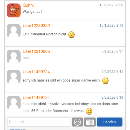
Günni
10/2/2025
8:29
Was genau?
User12289322
10/1/2025
8:19
Es funktioniert einfach nicht
User12213905
6/9/2025
6:37
cool
User11499724
9/9/2022
6:41
sorry ich habs es gibt ein code super danke euch
User11499724
9/9/2022
6:39
hallo hier steht inklusive versand bei ebay sind es dann aber
doch 55 Euro oder übersehe ich etwas
Günni
9/1/2022
6:17
Einstellungen