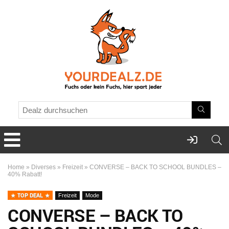
Home
»
Diverses
»
Freizeit
»
CONVERSE – BACK TO SCHOOL BUNDLES –
40% Rabatt!
TOP DEAL
Freizeit
Mode
CONVERSE – BACK TO