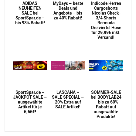
ADIDAS
MyDays – beste
Indicode Herren
NEUHEITEN
Deals und
Cargoshorts
SALE bei
Angebote – bis
Nicolas Check-
SportSpar.de –
zu 40% Rabatt!
3/4 Shorts
bis 93% Rabatt!
Bermuda
Dreiviertel Hose
für 29,99€ inkl.
Versand!
SportSpar.de –
LASCANA –
SOMMER-SALE
JACKPOT SALE –
SALE SPECIAL –
bei BODYLAB24
ausgewählte
20% Extra auf
– bis zu 60%
Artikel für je
SALE Artikel!
Rabatt auf
6,66€!
ausgewählte
Produkte!