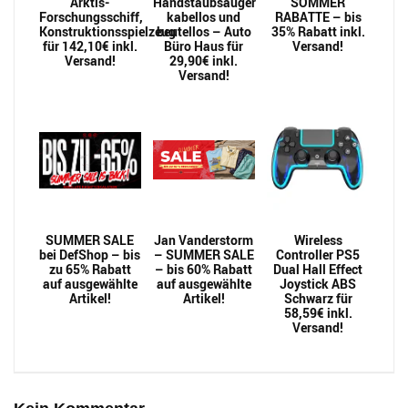
Arktis-
Handstaubsauger
SOMMER
Forschungsschiff,
kabellos und
RABATTE – bis
Konstruktionsspielzeug
beutellos – Auto
35% Rabatt inkl.
für 142,10€ inkl.
Büro Haus für
Versand!
Versand!
29,90€ inkl.
Versand!
SUMMER SALE
Jan Vanderstorm
Wireless
bei DefShop – bis
– SUMMER SALE
Controller PS5
zu 65% Rabatt
– bis 60% Rabatt
Dual Hall Effect
auf ausgewählte
auf ausgewählte
Joystick ABS
Artikel!
Artikel!
Schwarz für
58,59€ inkl.
Versand!