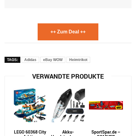
++ Zum Deal ++
TAGS:
Adidas
eBay WOW
Heimtrikot
VERWANDTE PRODUKTE
LEGO 60368 City
Akku-
SportSpar.de –