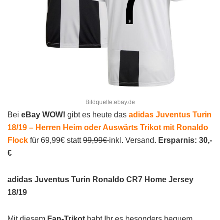
Bildquelle:ebay.de
Bei
eBay WOW!
gibt es heute das
adidas Juventus Turin
18/19 – Herren Heim oder Auswärts Trikot mit Ronaldo
Flock
für 69,99€ statt
99,99€
inkl. Versand.
Ersparnis: 30,-
€
adidas Juventus Turin Ronaldo CR7 Home Jersey
18/19
Mit diesem
Fan-Trikot
habt Ihr es besonders bequem,