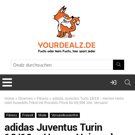
Home
»
Diverses
»
Fitness
»
adidas Juventus Turin 18/19 – Herren Heim
oder Auswärts Trikot mit Ronaldo Flock für 69,99€ inkl. Versand
Fitness
Freizeit
Mode
Versandkostenfrei
adidas Juventus Turin