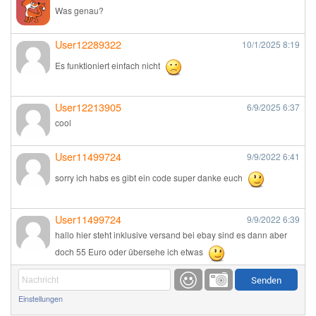
Was genau?
User12289322
10/1/2025
8:19
Es funktioniert einfach nicht
User12213905
6/9/2025
6:37
cool
User11499724
9/9/2022
6:41
sorry ich habs es gibt ein code super danke euch
User11499724
9/9/2022
6:39
hallo hier steht inklusive versand bei ebay sind es dann aber
doch 55 Euro oder übersehe ich etwas
Günni
9/1/2022
6:17
Einstellungen
Ich glaube du hast den Sinn eines Schnäppchenblogs noch