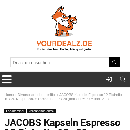
Home
»
Diverses
»
Lebensmittel
»
JACOBS Kapseln Espresso 12 Ristretto
10x 20 Nespresso®* kompatibel +2x 20 gratis für 59,90€ inkl. Versand!
Lebensmittel
Versandkostenfrei
JACOBS Kapseln Espresso