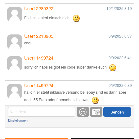
User12289322
10/1/2025
8:19
Es funktioniert einfach nicht
User12213905
6/9/2025
6:37
cool
User11499724
9/9/2022
6:41
sorry ich habs es gibt ein code super danke euch
User11499724
9/9/2022
6:39
hallo hier steht inklusive versand bei ebay sind es dann aber
doch 55 Euro oder übersehe ich etwas
Günni
9/1/2022
6:17
Einstellungen
Ich glaube du hast den Sinn eines Schnäppchenblogs noch
immer nicht verstanden?