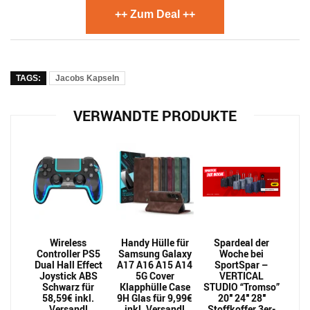
++ Zum Deal ++
TAGS:
Jacobs Kapseln
VERWANDTE PRODUKTE
Wireless
Handy Hülle für
Spardeal der
Controller PS5
Samsung Galaxy
Woche bei
Dual Hall Effect
A17 A16 A15 A14
SportSpar –
Joystick ABS
5G Cover
VERTICAL
Schwarz für
Klapphülle Case
STUDIO “Tromso”
58,59€ inkl.
9H Glas für 9,99€
20″ 24″ 28″
Versand!
inkl. Versand!
Stoffkoffer 3er-