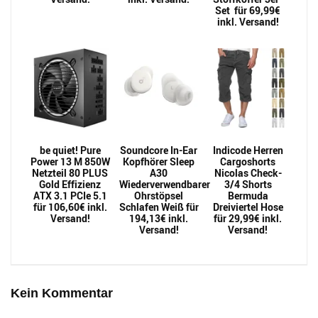
Set für 69,99€
inkl. Versand!
be quiet! Pure
Soundcore In-Ear
Indicode Herren
Power 13 M 850W
Kopfhörer Sleep
Cargoshorts
Netzteil 80 PLUS
A30
Nicolas Check-
Gold Effizienz
Wiederverwendbarer
3/4 Shorts
ATX 3.1 PCIe 5.1
Ohrstöpsel
Bermuda
für 106,60€ inkl.
Schlafen Weiß für
Dreiviertel Hose
Versand!
194,13€ inkl.
für 29,99€ inkl.
Versand!
Versand!
Kein Kommentar