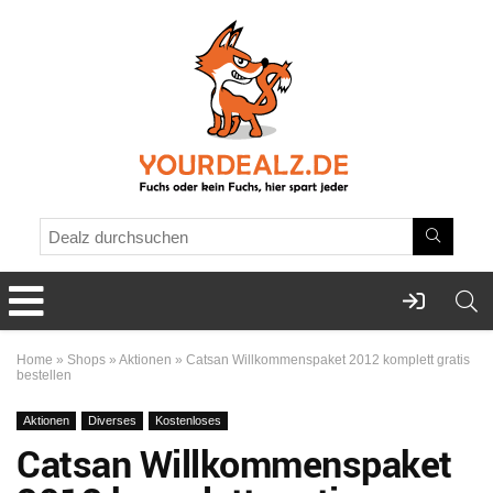
Home
»
Shops
»
Aktionen
»
Catsan Willkommenspaket 2012 komplett gratis
bestellen
Aktionen
Diverses
Kostenloses
Catsan Willkommenspaket