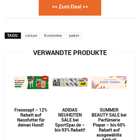
++ Zum Deal ++
TAGS:
catsan
Kostenlos
paket
VERWANDTE PRODUKTE
Fressnapf – 12%
ADIDAS
SUMMER
Rabatt auf
NEUHEITEN
BEAUTY SALE bei
Nassfutter für
SALE bei
Parfümerie
deinen Hund!
SportSpar.de –
Pieper – bis 60%
bis 93% Rabatt!
Rabatt auf
ausgewählte
Artikel!