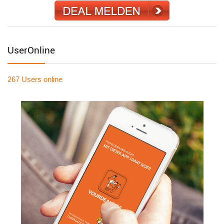
UserOnline
267 Users
online