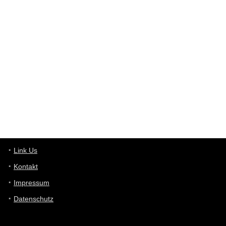
Günni
7/30/2022
5:32
Wieso beschiss? Wir sind ein Schnäppchenblog der "nur" auf
Deals hinweist, wir selbst verkaufen das Produkt nicht. Zudem
ist das was du suchst schon 2 Jahre her.
User11448863
7/13/2022
3:39
von welchem Panel sprichst du?
User11448767
7/13/2022
1:15
... das Panel hat eine durchsichtige Folie - muss diese weg??
Günni
7/11/2022
5:43
Du hast eine Mail
Link Us
Kontakt
Günni
7/11/2022
5:40
Impressum
Ich schreib dir mal zurück!
Datenschutz
Günni
7/11/2022
5:40