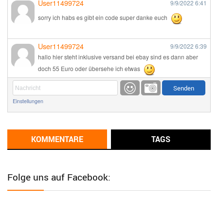
User11499724
9/9/2022
6:41
sorry ich habs es gibt ein code super danke euch
User11499724
9/9/2022
6:39
hallo hier steht inklusive versand bei ebay sind es dann aber
doch 55 Euro oder übersehe ich etwas
Günni
9/1/2022
6:17
Einstellungen
Ich glaube du hast den Sinn eines Schnäppchenblogs noch
immer nicht verstanden?
Günni
KOMMENTARE
TAGS
9/1/2022
6:16
Dann schau mal bitte auf das Datum
Die meisten Deals
sind Tagespreise!
Folge uns auf Facebook:
User11493041
8/31/2022
7:10
Wird hier für 98,99 angeboten, bei Klick auf "Zum Deal" sind es
dann 140 Euro, das ist doch Betrug am Kunden