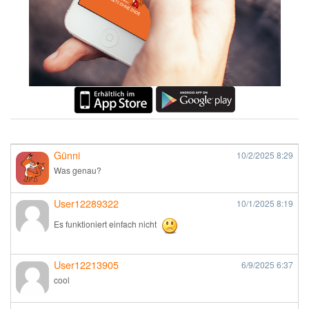
Günni
10/2/2025
8:29
Was genau?
User12289322
10/1/2025
8:19
Es funktioniert einfach nicht
User12213905
6/9/2025
6:37
cool