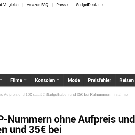
d-Vergleich
Amazon FAQ
Presse
GadgetDealz.de
Filme
Konsolen
Mode
Preisfehler
Reisen
ne Aufpreis und 10€ statt 5€ Startguthaben und 35€ bei Rufnummernmitnahme
VIP-Nummern ohne Aufpreis und
en und 35€ bei