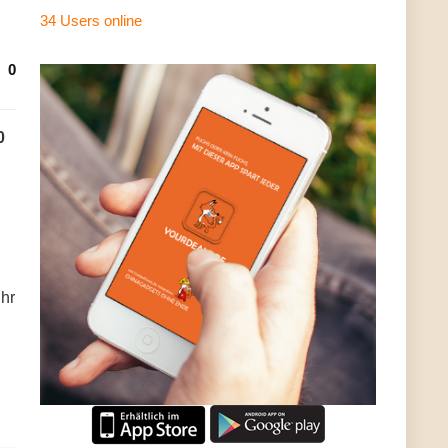
34 Users
online
0
0
Ihr