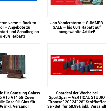
runiverse – Back to
Jan Vanderstorm – SUMMER
ol – Angebote zu
SALE – bis 60% Rabatt auf
start und Schulbeginn
ausgewählte Artikel!
is 45% Rabatt!
le für Samsung Galaxy
Spardeal der Woche bei
6 A15 A14 5G Cover
SportSpar – VERTICAL STUDIO
lle Case 9H Glas für
“Tromso” 20″ 24″ 28″ Stoffkoffer
9€ inkl. Versand!
3er-Set für 69,99€ inkl. Versand!