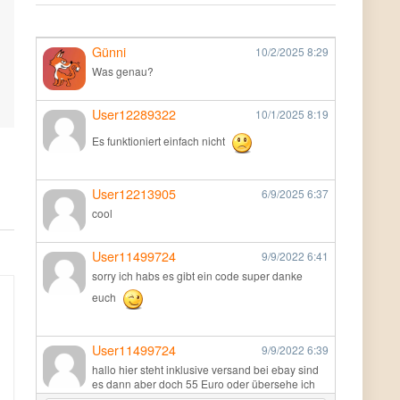
Günni
10/2/2025
8:29
Was genau?
User12289322
10/1/2025
8:19
Es funktioniert einfach nicht
User12213905
6/9/2025
6:37
cool
User11499724
9/9/2022
6:41
sorry ich habs es gibt ein code super danke
euch
User11499724
9/9/2022
6:39
hallo hier steht inklusive versand bei ebay sind
es dann aber doch 55 Euro oder übersehe ich