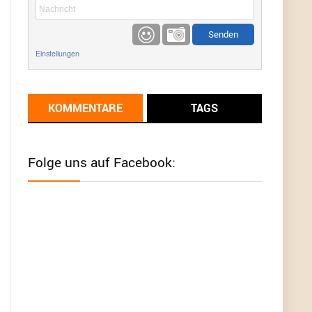
etwas
Günni
9/1/2022
6:17
Einstellungen
Ich glaube du hast den Sinn eines
Schnäppchenblogs noch immer nicht
verstanden?
KOMMENTARE
TAGS
Günni
9/1/2022
6:16
Dann schau mal bitte auf das Datum
Die
meisten Deals sind Tagespreise!
Folge uns auf Facebook:
User11493041
8/31/2022
7:10
Wird hier für 98,99 angeboten, bei Klick auf "Zum
Deal" sind es dann 140 Euro, das ist doch
Betrug am Kunden
Günni
7/30/2022
5:32
Wieso beschiss? Wir sind ein Schnäppchenblog
der "nur" auf Deals hinweist, wir selbst verkaufen
das Produkt nicht. Zudem ist das was du suchst
schon 2 Jahre her.