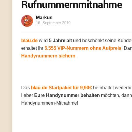
Rufnummernmitnahme
Markus
16. September 2010
blau.de
wird
5 Jahre alt
und beschenkt seine Kunden
erhaltet Ihr
5.555 VIP-Nummern ohne Aufpreis
! Dam
Handynummern sichern
.
Das
blau.de Startpaket für 9,90€
beinhaltet weiterh
lieber
Eure Handynummer behalten
möchten, dann
Handynummern-Mitnahme!