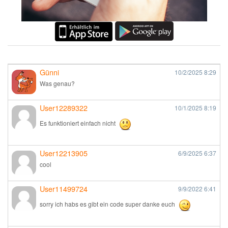
Günni
10/2/2025
8:29
Was genau?
User12289322
10/1/2025
8:19
Es funktioniert einfach nicht
User12213905
6/9/2025
6:37
cool
User11499724
9/9/2022
6:41
sorry ich habs es gibt ein code super danke euch