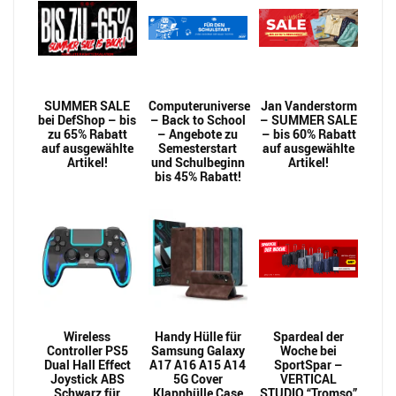
SUMMER SALE
Computeruniverse
Jan Vanderstorm
bei DefShop – bis
– Back to School
– SUMMER SALE
zu 65% Rabatt
– Angebote zu
– bis 60% Rabatt
auf ausgewählte
Semesterstart
auf ausgewählte
Artikel!
und Schulbeginn
Artikel!
bis 45% Rabatt!
Wireless
Handy Hülle für
Spardeal der
Controller PS5
Samsung Galaxy
Woche bei
Dual Hall Effect
A17 A16 A15 A14
SportSpar –
Joystick ABS
5G Cover
VERTICAL
Schwarz für
Klapphülle Case
STUDIO “Tromso”