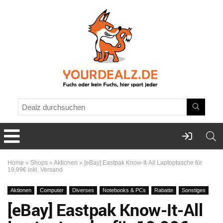
Home
»
Shops
»
Aktionen
»
[eBay] Eastpak Know-It-All Laptoptasche für
19,99€ inkl. Versand
Aktionen
Computer
Diverses
Notebooks & PCs
Rabatte
Sonstiges
[eBay] Eastpak Know-It-All