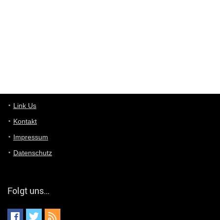
User11448863
7/13/2022
3:39
von welchem Panel sprichst du?
User11448767
7/13/2022
1:15
... das Panel hat eine durchsichtige Folie - muss diese weg??
Günni
7/11/2022
5:43
Du hast eine Mail
Link Us
Kontakt
Günni
7/11/2022
5:40
Impressum
Ich schreib dir mal zurück!
Datenschutz
Günni
7/11/2022
5:40
Jo habs gefunden!
Folgt uns…
ALIENWESEN
7/11/2022
5:40
alternativ Email senden an admin@yourdealz.de ?