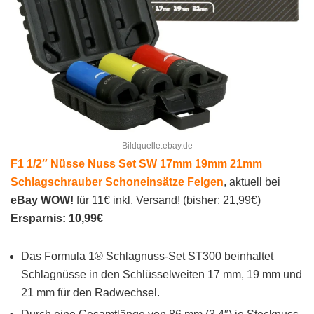
Bildquelle:ebay.de
F1 1/2″ Nüsse Nuss Set SW 17mm 19mm 21mm
Schlagschrauber Schoneinsätze Felgen
, aktuell bei
eBay WOW!
für 11€ inkl. Versand! (bisher: 21,99€)
Ersparnis: 10,99€
Das Formula 1® Schlagnuss-Set ST300 beinhaltet
Schlagnüsse in den Schlüsselweiten 17 mm, 19 mm und
21 mm für den Radwechsel.