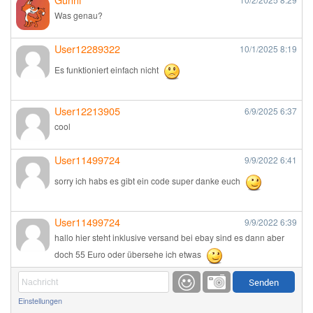
Was genau?
User12289322
10/1/2025
8:19
Es funktioniert einfach nicht
User12213905
6/9/2025
6:37
cool
User11499724
9/9/2022
6:41
sorry ich habs es gibt ein code super danke euch
User11499724
9/9/2022
6:39
hallo hier steht inklusive versand bei ebay sind es dann aber
doch 55 Euro oder übersehe ich etwas
Günni
9/1/2022
6:17
Einstellungen
Ich glaube du hast den Sinn eines Schnäppchenblogs noch