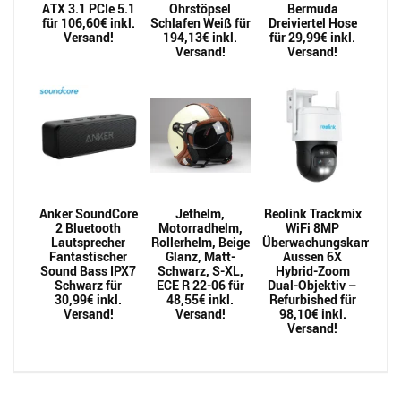
ATX 3.1 PCIe 5.1
Ohrstöpsel
Bermuda
für 106,60€ inkl.
Schlafen Weiß für
Dreiviertel Hose
Versand!
194,13€ inkl.
für 29,99€ inkl.
Versand!
Versand!
Anker SoundCore
Jethelm,
Reolink Trackmix
2 Bluetooth
Motorradhelm,
WiFi 8MP
Lautsprecher
Rollerhelm, Beige
Überwachungskamera
Fantastischer
Glanz, Matt-
Aussen 6X
Sound Bass IPX7
Schwarz, S-XL,
Hybrid-Zoom
Schwarz für
ECE R 22-06 für
Dual-Objektiv –
30,99€ inkl.
48,55€ inkl.
Refurbished für
Versand!
Versand!
98,10€ inkl.
Versand!