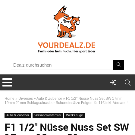
Home
»
Diverses
»
Auto & Zubehör
»
F1 1/2″ Nüsse Nuss Set SW 17mm
19mm 21mm Schlagschrauber Schoneinsätze Felgen für 11€ inkl. Versand!
Auto & Zubehör
Versandkostenfrei
Werkzeuge
F1 1/2″ Nüsse Nuss Set SW