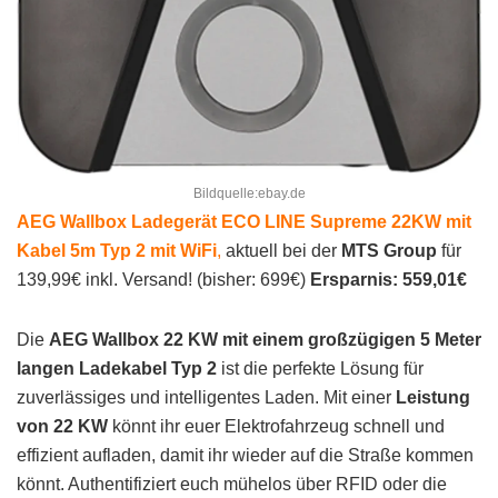
Bildquelle:ebay.de
AEG Wallbox Ladegerät ECO LINE Supreme 22KW mit
Kabel 5m Typ 2 mit WiFi
,
aktuell bei der
MTS Group
für
139,99€ inkl. Versand! (bisher: 699€)
Ersparnis: 559,01€
Die
AEG Wallbox 22 KW mit einem großzügigen 5 Meter
langen Ladekabel Typ 2
ist die perfekte Lösung für
zuverlässiges und intelligentes Laden. Mit einer
Leistung
von 22 KW
könnt ihr euer Elektrofahrzeug schnell und
effizient aufladen, damit ihr wieder auf die Straße kommen
könnt. Authentifiziert euch mühelos über RFID oder die