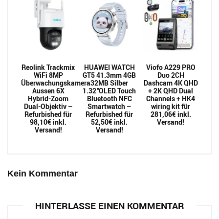
Reolink Trackmix
HUAWEI WATCH
Viofo A229 PRO
WiFi 8MP
GT5 41.3mm 4GB
Duo 2CH
Überwachungskamera
32MB Silber
Dashcam 4K QHD
Aussen 6X
1.32″OLED Touch
+ 2K QHD Dual
Hybrid-Zoom
Bluetooth NFC
Channels + HK4
Dual-Objektiv –
Smartwatch –
wiring kit für
Refurbished für
Refurbished für
281,06€ inkl.
98,10€ inkl.
52,50€ inkl.
Versand!
Versand!
Versand!
Kein Kommentar
HINTERLASSE EINEN KOMMENTAR