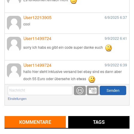
User12213905
6/9/2025
6:37
cool
User11499724
9/9/2022
6:41
sorry ich habs es gibt ein code super danke euch
User11499724
9/9/2022
6:39
hallo hier steht inklusive versand bei ebay sind es dann aber
doch 55 Euro oder übersehe ich etwas
Günni
9/1/2022
6:17
Einstellungen
Ich glaube du hast den Sinn eines Schnäppchenblogs noch
immer nicht verstanden?
Günni
KOMMENTARE
TAGS
9/1/2022
6:16
Dann schau mal bitte auf das Datum
Die meisten Deals