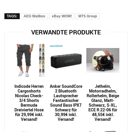
TAGS:
AEG Wallbox
eBay WOW!
MTS Group
VERWANDTE PRODUKTE
Indicode Herren
Anker SoundCore
Jethelm,
Cargoshorts
2 Bluetooth
Motorradhelm,
Nicolas Check-
Lautsprecher
Rollerhelm, Beige
3/4 Shorts
Fantastischer
Glanz, Matt-
Bermuda
Sound Bass IPX7
Schwarz, S-XL,
Dreiviertel Hose
Schwarz für
ECE R 22-06 für
für 29,99€ inkl.
30,99€ inkl.
48,55€ inkl.
Versand!
Versand!
Versand!