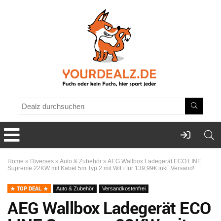
Home
»
Diverses
»
Auto & Zubehör
»
AEG Wallbox Ladegerät ECO LINE
Supreme 22KW mit Kabel 5m Typ 2 mit WiFi für 139,99€ inkl. Versand!
TOP DEAL
Auto & Zubehör
Versandkostenfrei
AEG Wallbox Ladegerät ECO