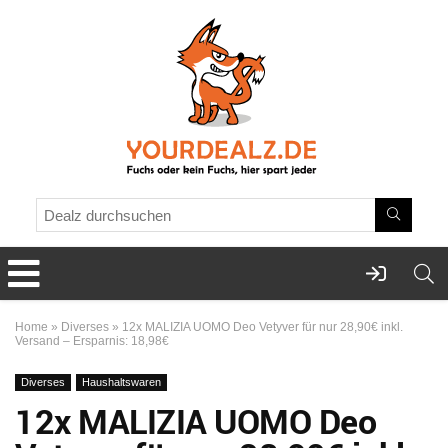
Home
»
Diverses
»
12x MALIZIA UOMO Deo Vetyver für nur 28,90€ inkl.
Versand – Ersparnis: 18,98€
Diverses
Haushaltswaren
12x MALIZIA UOMO Deo