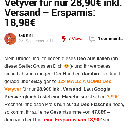
Vetyver für nur 28,90€ inkl.
Versand – Ersparnis:
18,98€
Günni
7
Views
4 comments
28. September 2011
Mein Bruder und ich lieben dieses
Deo aus Italien
(an
dieser Stelle: Gruss an Dich
)- und Ihr werdet es
sicherlich auch mögen. Der Händler “
dambiro
” verkauft
gerade über
eBay
ganze
12x MALIZIA UOMO Deo
Vetyver
für nur
28,90€ inkl. Versand
. Laut
Google
Preisvergleich
kostet
eine Flasche
sonst schon
3,99€
.
Rechnet Ihr diesen Preis nun auf
12 Deo Flaschen
hoch,
so kommt Ihr auf eine Gesamtsumme von
47,88€
–
demnach liegt hier
eine Ersparnis von 18,98€
vor.