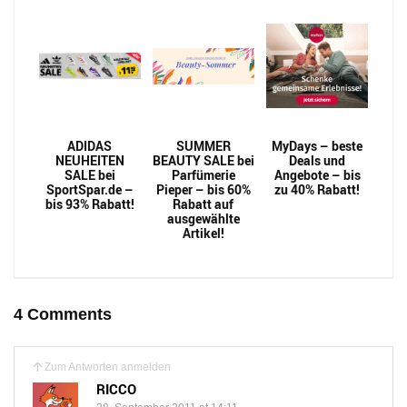
ADIDAS
SUMMER
MyDays – beste
NEUHEITEN
BEAUTY SALE bei
Deals und
SALE bei
Parfümerie
Angebote – bis
SportSpar.de –
Pieper – bis 60%
zu 40% Rabatt!
bis 93% Rabatt!
Rabatt auf
ausgewählte
Artikel!
4 Comments
Zum Antworten anmelden
RICCO