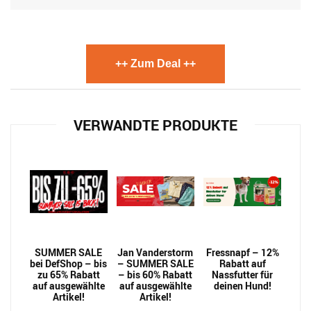
++ Zum Deal ++
VERWANDTE PRODUKTE
SUMMER SALE
Jan Vanderstorm
Fressnapf – 12%
bei DefShop – bis
– SUMMER SALE
Rabatt auf
zu 65% Rabatt
– bis 60% Rabatt
Nassfutter für
auf ausgewählte
auf ausgewählte
deinen Hund!
Artikel!
Artikel!