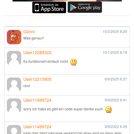
Günni
10/2/2025
8:29
Was genau?
User12289322
10/1/2025
8:19
Es funktioniert einfach nicht
User12213905
6/9/2025
6:37
cool
User11499724
9/9/2022
6:41
sorry ich habs es gibt ein code super danke euch
User11499724
9/9/2022
6:39
hallo hier steht inklusive versand bei ebay sind es dann aber