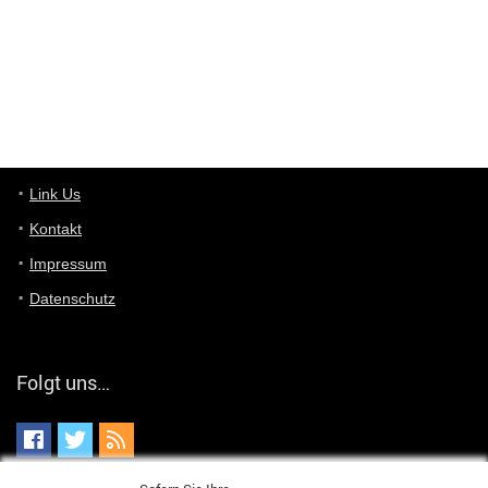
User11448863
7/13/2022
3:39
von welchem Panel sprichst du?
User11448767
7/13/2022
1:15
... das Panel hat eine durchsichtige Folie - muss diese weg??
Günni
7/11/2022
5:43
Du hast eine Mail
Link Us
Kontakt
Günni
7/11/2022
5:40
Impressum
Ich schreib dir mal zurück!
Datenschutz
Günni
7/11/2022
5:40
Jo habs gefunden!
Folgt uns…
ALIENWESEN
7/11/2022
5:40
alternativ Email senden an admin@yourdealz.de ?
ALIENWESEN
7/11/2022
5:38