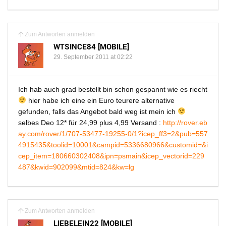
Zum Antworten anmelden
WTSINCE84 [MOBILE]
29. September 2011 at 02:22
Ich hab auch grad bestellt bin schon gespannt wie es riecht
hier habe ich eine ein Euro teurere alternative
gefunden, falls das Angebot bald weg ist mein ich
selbes Deo 12* für 24,99 plus 4,99 Versand :
http://rover.eb
ay.com/rover/1/707-53477-19255-0/1?icep_ff3=2&pub=557
4915435&toolid=10001&campid=5336680966&customid=&i
cep_item=180660302408&ipn=psmain&icep_vectorid=229
487&kwid=902099&mtid=824&kw=lg
Zum Antworten anmelden
LIEBELEIN22 [MOBILE]