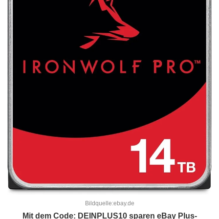
Bildquelle:ebay.de
Mit dem Code: DEINPLUS10 sparen eBay Plus-