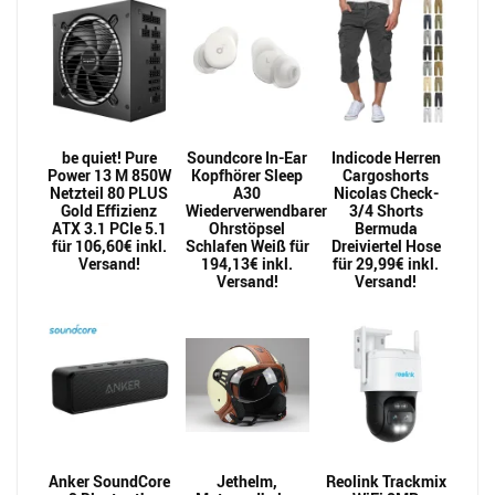
be quiet! Pure
Soundcore In-Ear
Indicode Herren
Power 13 M 850W
Kopfhörer Sleep
Cargoshorts
Netzteil 80 PLUS
A30
Nicolas Check-
Gold Effizienz
Wiederverwendbarer
3/4 Shorts
ATX 3.1 PCIe 5.1
Ohrstöpsel
Bermuda
für 106,60€ inkl.
Schlafen Weiß für
Dreiviertel Hose
Versand!
194,13€ inkl.
für 29,99€ inkl.
Versand!
Versand!
Anker SoundCore
Jethelm,
Reolink Trackmix