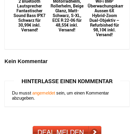
2 Bluetooth
Motorradhelm,
WiFi 8MP
Lautsprecher
Rollerhelm, Beige
Überwachungskamera
Fantastischer
Glanz, Matt-
Aussen 6X
Sound Bass IPX7
Schwarz, S-XL,
Hybrid-Zoom
Schwarz für
ECE R 22-06 für
Dual-Objektiv –
30,99€ inkl.
48,55€ inkl.
Refurbished für
Versand!
Versand!
98,10€ inkl.
Versand!
Kein Kommentar
HINTERLASSE EINEN KOMMENTAR
Du musst
angemeldet
sein, um einen Kommentar
abzugeben.