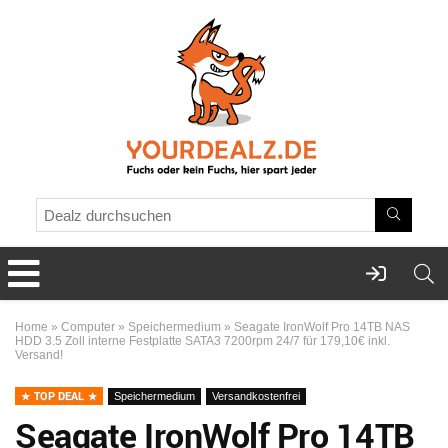
Home
»
Computer
»
Speichermedium
»
Seagate IronWolf Pro 14TB NAS
HDD 3.5 Zoll interne Festplatte SATA3 7200rpm 24/7 für 179,10€ inkl.
Versand!
TOP DEAL
Speichermedium
Versandkostenfrei
Seagate IronWolf Pro 14TB