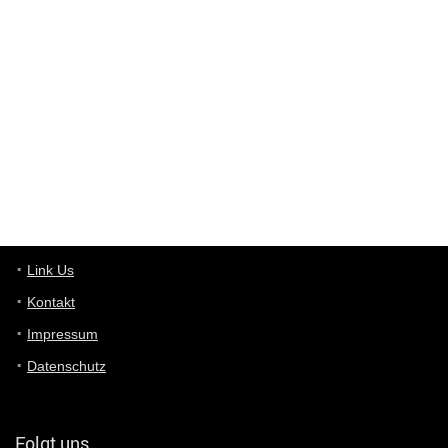
Wieso beschiss? Wir sind ein Schnäppchenblog der "nur" auf
Deals hinweist, wir selbst verkaufen das Produkt nicht. Zudem
ist das was du suchst schon 2 Jahre her.
User11448863
7/13/2022
3:39
von welchem Panel sprichst du?
User11448767
7/13/2022
1:15
... das Panel hat eine durchsichtige Folie - muss diese weg??
Günni
7/11/2022
5:43
Du hast eine Mail
Link Us
Kontakt
Günni
7/11/2022
5:40
Impressum
Ich schreib dir mal zurück!
Datenschutz
Günni
7/11/2022
5:40
Jo habs gefunden!
Folgt uns…