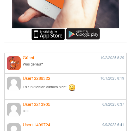
Günni
10/2/2025
8:29
Was genau?
User12289322
10/1/2025
8:19
Es funktioniert einfach nicht
User12213905
6/9/2025
6:37
cool
User11499724
9/9/2022
6:41