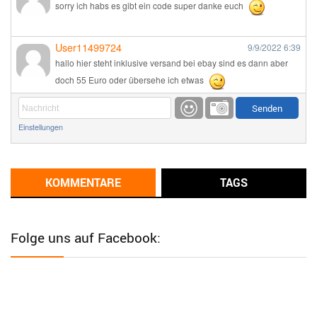
sorry ich habs es gibt ein code super danke euch
User11499724
9/9/2022
6:39
hallo hier steht inklusive versand bei ebay sind es dann aber
doch 55 Euro oder übersehe ich etwas
Günni
9/1/2022
6:17
Einstellungen
Ich glaube du hast den Sinn eines Schnäppchenblogs noch
immer nicht verstanden?
Günni
KOMMENTARE
TAGS
9/1/2022
6:16
Dann schau mal bitte auf das Datum
Die meisten Deals
sind Tagespreise!
Folge uns auf Facebook:
User11493041
8/31/2022
7:10
Wird hier für 98,99 angeboten, bei Klick auf "Zum Deal" sind es
dann 140 Euro, das ist doch Betrug am Kunden
Günni
7/30/2022
5:32