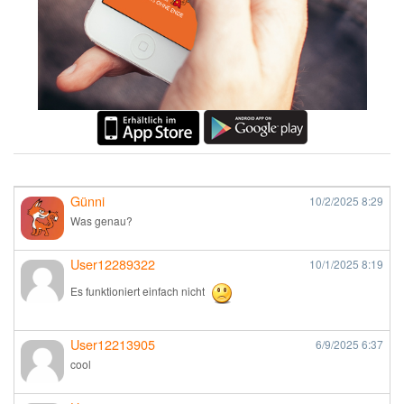
Günni
10/2/2025
8:29
Was genau?
User12289322
10/1/2025
8:19
Es funktioniert einfach nicht
User12213905
6/9/2025
6:37
cool