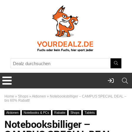
Home
»
Shops
»
Aktionen
»
Notebooksbilliger – CAMPUS SPECIAL DEAL –
bis 60% Rabatt!
Aktionen
Notebooks & PCs
Rabatte
Shops
Tablets
Notebooksbilliger –