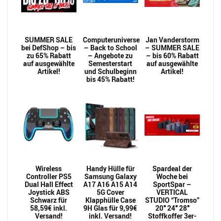
SUMMER SALE
Computeruniverse
Jan Vanderstorm
bei DefShop – bis
– Back to School
– SUMMER SALE
zu 65% Rabatt
– Angebote zu
– bis 60% Rabatt
auf ausgewählte
Semesterstart
auf ausgewählte
Artikel!
und Schulbeginn
Artikel!
bis 45% Rabatt!
Wireless
Handy Hülle für
Spardeal der
Controller PS5
Samsung Galaxy
Woche bei
Dual Hall Effect
A17 A16 A15 A14
SportSpar –
Joystick ABS
5G Cover
VERTICAL
Schwarz für
Klapphülle Case
STUDIO “Tromso”
58,59€ inkl.
9H Glas für 9,99€
20″ 24″ 28″
Versand!
inkl. Versand!
Stoffkoffer 3er-