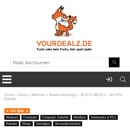
Home
»
Shops
»
Aktionen
»
Notebooksbilliger – BLACK WEEKS – bis 65%
Rabatt!
TOP DEAL
Aktionen
Computer
Computer Zubehör
Monitore
Notebooks & PCs
Rabatte
Shops
Sonstiges
Versandkostenfrei