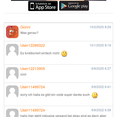
Günni
10/2/2025
8:29
Was genau?
User12289322
10/1/2025
8:19
Es funktioniert einfach nicht
User12213905
6/9/2025
6:37
cool
User11499724
9/9/2022
6:41
sorry ich habs es gibt ein code super danke euch
User11499724
9/9/2022
6:39
hallo hier steht inklusive versand bei ebay sind es dann aber