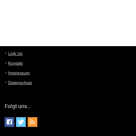
User11448863
7/13/2022
3:39
von welchem Panel sprichst du?
User11448767
7/13/2022
1:15
... das Panel hat eine durchsichtige Folie - muss diese weg??
Günni
7/11/2022
5:43
Du hast eine Mail
Link Us
Kontakt
Günni
7/11/2022
5:40
Impressum
Ich schreib dir mal zurück!
Datenschutz
Günni
7/11/2022
5:40
Jo habs gefunden!
Folgt uns…
ALIENWESEN
7/11/2022
5:40
alternativ Email senden an admin@yourdealz.de ?
ALIENWESEN
7/11/2022
5:38