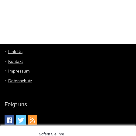
von welchem Panel sprichst du?
User11448767
7/13/2022
1:15
... das Panel hat eine durchsichtige Folie - muss diese weg??
Günni
7/11/2022
5:43
Du hast eine Mail
Link Us
Kontakt
Günni
7/11/2022
5:40
Impressum
Ich schreib dir mal zurück!
Datenschutz
Günni
7/11/2022
5:40
Jo habs gefunden!
Folgt uns…
ALIENWESEN
7/11/2022
5:40
alternativ Email senden an admin@yourdealz.de ?
ALIENWESEN
7/11/2022
5:38
Sofern Sie Ihre