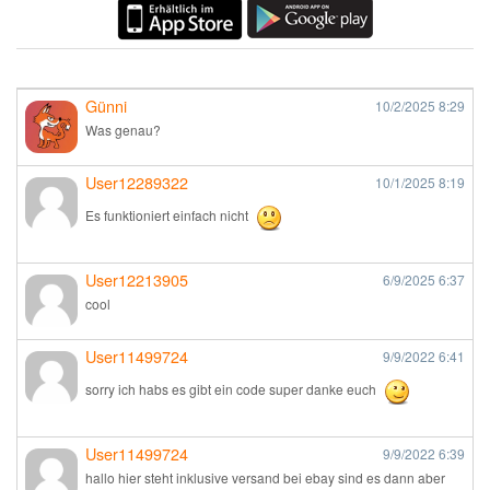
Günni
10/2/2025
8:29
Was genau?
User12289322
10/1/2025
8:19
Es funktioniert einfach nicht
User12213905
6/9/2025
6:37
cool
User11499724
9/9/2022
6:41
sorry ich habs es gibt ein code super danke euch
User11499724
9/9/2022
6:39
hallo hier steht inklusive versand bei ebay sind es dann aber