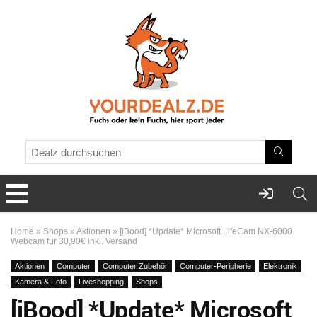
Home
»
Shops
»
Aktionen
»
[iBood] *Update* Microsoft LifeCam NX-6000
Webcam für 30,90€ inkl. Versand
Aktionen
Computer
Computer Zubehör
Computer-Peripherie
Elektronik
Kamera & Foto
Liveshopping
Shops
[iBood] *Update* Microsoft