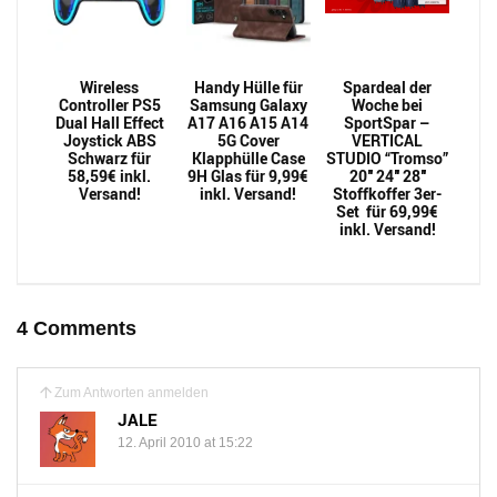
Wireless
Handy Hülle für
Spardeal der
Controller PS5
Samsung Galaxy
Woche bei
Dual Hall Effect
A17 A16 A15 A14
SportSpar –
Joystick ABS
5G Cover
VERTICAL
Schwarz für
Klapphülle Case
STUDIO “Tromso”
58,59€ inkl.
9H Glas für 9,99€
20″ 24″ 28″
Versand!
inkl. Versand!
Stoffkoffer 3er-
Set für 69,99€
inkl. Versand!
4 Comments
Zum Antworten anmelden
JALE
12. April 2010 at 15:22