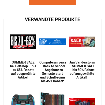
VERWANDTE PRODUKTE
SUMMER SALE
Computeruniverse
Jan Vanderstorm
bei DefShop – bis
– Back to School
– SUMMER SALE
zu 65% Rabatt
– Angebote zu
– bis 60% Rabatt
auf ausgewählte
Semesterstart
auf ausgewählte
Artikel!
und Schulbeginn
Artikel!
bis 45% Rabatt!