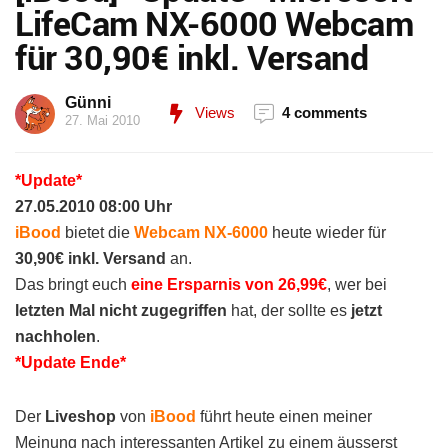
LifeCam NX-6000 Webcam
für 30,90€ inkl. Versand
Günni
Views
4 comments
27. Mai 2010
*Update*
27.05.2010 08:00 Uhr
iBood
bietet
die
Webcam NX-6000
heute wieder für
30,90€ inkl. Versand
an.
Das bringt euch
eine Ersparnis von 26,99€
, wer bei
letzten Mal nicht zugegriffen
hat, der sollte es
jetzt
nachholen
.
*Update Ende*
Der
Liveshop
von
iBood
führt heute einen meiner
Meinung nach interessanten Artikel zu einem äusserst