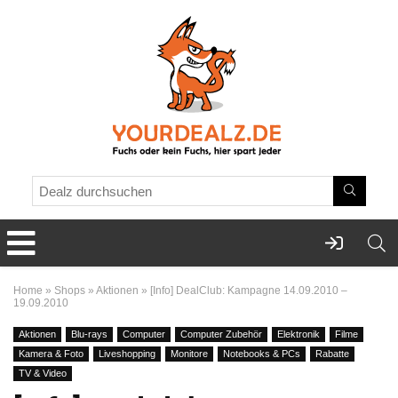
Home
»
Shops
»
Aktionen
»
[Info] DealClub: Kampagne 14.09.2010 –
19.09.2010
Aktionen
Blu-rays
Computer
Computer Zubehör
Elektronik
Filme
Kamera & Foto
Liveshopping
Monitore
Notebooks & PCs
Rabatte
TV & Video