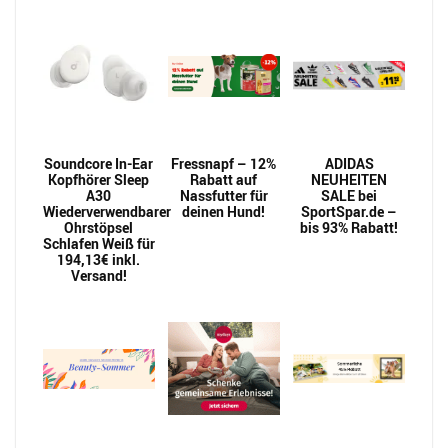
Soundcore In-Ear
Fressnapf – 12%
ADIDAS
Kopfhörer Sleep
Rabatt auf
NEUHEITEN
A30
Nassfutter für
SALE bei
Wiederverwendbarer
deinen Hund!
SportSpar.de –
Ohrstöpsel
bis 93% Rabatt!
Schlafen Weiß für
194,13€ inkl.
Versand!