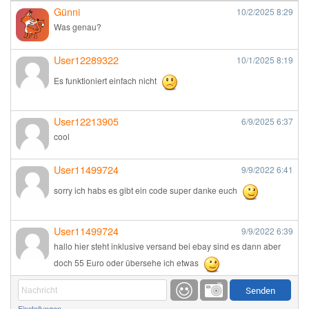
Günni
10/2/2025
8:29
Was genau?
User12289322
10/1/2025
8:19
Es funktioniert einfach nicht
User12213905
6/9/2025
6:37
cool
User11499724
9/9/2022
6:41
sorry ich habs es gibt ein code super danke euch
User11499724
9/9/2022
6:39
hallo hier steht inklusive versand bei ebay sind es dann aber
doch 55 Euro oder übersehe ich etwas
Günni
9/1/2022
6:17
Einstellungen