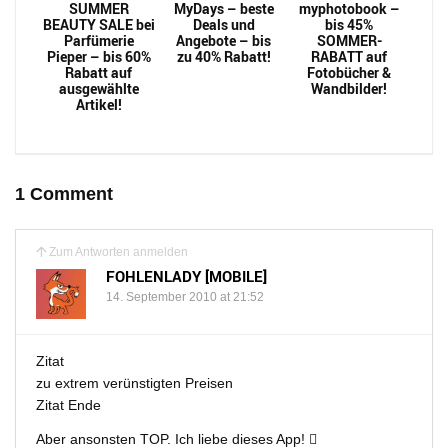
SUMMER
MyDays – beste
myphotobook –
BEAUTY SALE bei
Deals und
bis 45%
Parfümerie
Angebote – bis
SOMMER-
Pieper – bis 60%
zu 40% Rabatt!
RABATT auf
Rabatt auf
Fotobücher &
ausgewählte
Wandbilder!
Artikel!
1 Comment
Zum Antworten anmelden
FOHLENLADY [MOBILE]
14. September 2010 at 21:52
Zitat
zu extrem verünstigten Preisen
Zitat Ende
Aber ansonsten TOP. Ich liebe dieses App! 