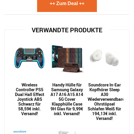
++ Zum Deal ++
VERWANDTE PRODUKTE
Wireless
Handy Hülle für
Soundcore In-Ear
Controller PS5
Samsung Galaxy
Kopfhörer Sleep
Dual Hall Effect
A17 A16 A15 A14
A30
Joystick ABS
5G Cover
Wiederverwendbarer
Schwarz für
Klapphülle Case
Ohrstöpsel
58,59€ inkl.
9H Glas für 9,99€
Schlafen Weiß für
Versand!
inkl. Versand!
194,13€ inkl.
Versand!