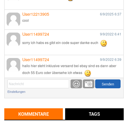
User12213905
6/9/2025
6:37
cool
User11499724
9/9/2022
6:41
sorry ich habs es gibt ein code super danke euch
User11499724
9/9/2022
6:39
hallo hier steht inklusive versand bei ebay sind es dann aber
doch 55 Euro oder übersehe ich etwas
Günni
9/1/2022
6:17
Einstellungen
Ich glaube du hast den Sinn eines Schnäppchenblogs noch
immer nicht verstanden?
Günni
KOMMENTARE
TAGS
9/1/2022
6:16
Dann schau mal bitte auf das Datum
Die meisten Deals