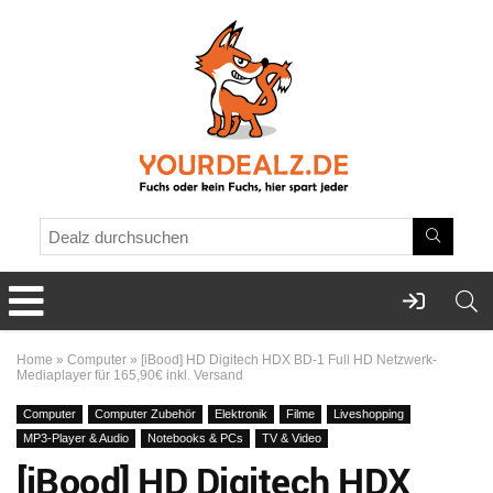
Home
»
Computer
»
[iBood] HD Digitech HDX BD-1 Full HD Netzwerk-
Mediaplayer für 165,90€ inkl. Versand
Computer
Computer Zubehör
Elektronik
Filme
Liveshopping
MP3-Player & Audio
Notebooks & PCs
TV & Video
[iBood] HD Digitech HDX