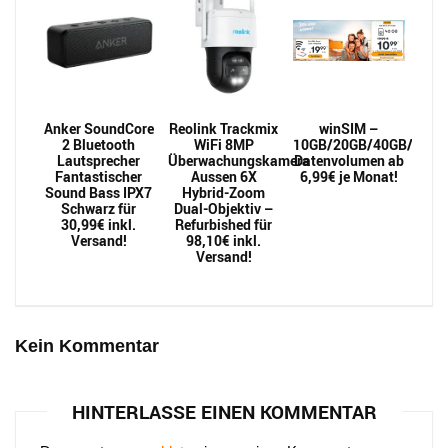
Anker SoundCore
Reolink Trackmix
winSIM –
2 Bluetooth
WiFi 8MP
10GB/20GB/40GB/60GB/
Lautsprecher
Überwachungskamera
Datenvolumen ab
Fantastischer
Aussen 6X
6,99€ je Monat!
Sound Bass IPX7
Hybrid-Zoom
Schwarz für
Dual-Objektiv –
30,99€ inkl.
Refurbished für
Versand!
98,10€ inkl.
Versand!
Kein Kommentar
HINTERLASSE EINEN KOMMENTAR