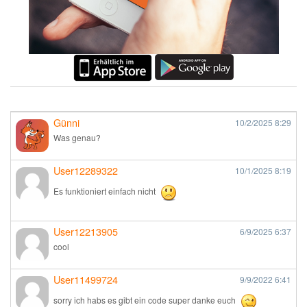
Günni
10/2/2025
8:29
Was genau?
User12289322
10/1/2025
8:19
Es funktioniert einfach nicht
User12213905
6/9/2025
6:37
cool
User11499724
9/9/2022
6:41
sorry ich habs es gibt ein code super danke euch