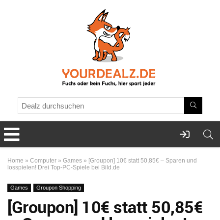
Home
»
Computer
»
Games
»
[Groupon] 10€ statt 50,85€ – Sparen und
losspielen! Drei Top-PC-Spiele bei Bild.de
Games
Groupon Shopping
[Groupon] 10€ statt 50,85€