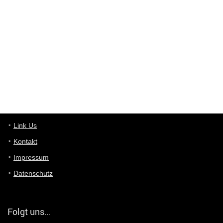
Wieso beschiss? Wir sind ein Schnäppchenblog der "nur" auf
Deals hinweist, wir selbst verkaufen das Produkt nicht. Zudem
ist das was du suchst schon 2 Jahre her.
User11448863
7/13/2022
3:39
von welchem Panel sprichst du?
User11448767
7/13/2022
1:15
... das Panel hat eine durchsichtige Folie - muss diese weg??
Günni
7/11/2022
5:43
Du hast eine Mail
Link Us
Kontakt
Günni
7/11/2022
5:40
Impressum
Ich schreib dir mal zurück!
Datenschutz
Günni
7/11/2022
5:40
Jo habs gefunden!
Folgt uns…