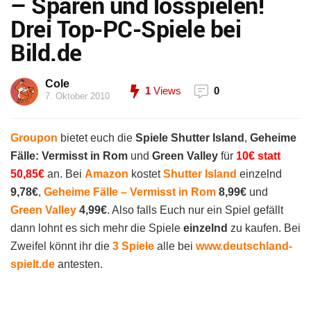
– Sparen und losspielen!
Drei Top-PC-Spiele bei
Bild.de
Cole
1
Views
0
7. Oktober 2010
Groupon
bietet euch die
Spiele
Shutter Island
,
Geheime
Fälle: Vermisst in Rom
und
Green Valley
für
10€ statt
50,85€
an. Bei
Amazon
kostet
Shutter Island
einzelnd
9,78€
,
Geheime Fälle – Vermisst in Rom
8,99€
und
Green Valley
4,99€
. Also falls Euch nur ein Spiel gefällt
dann lohnt es sich mehr die Spiele
einzelnd
zu kaufen. Bei
Zweifel könnt ihr die
3 Spiele
alle bei
www.deutschland-
spielt.de
antesten.