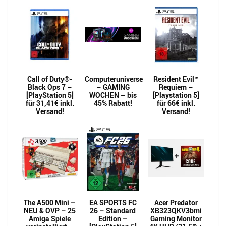
Call of Duty®-
Computeruniverse
Resident Evil™
Black Ops 7 –
– GAMING
Requiem –
[PlayStation 5]
WOCHEN – bis
[Playstation 5]
für 31,41€ inkl.
45% Rabatt!
für 66€ inkl.
Versand!
Versand!
The A500 Mini –
EA SPORTS FC
Acer Predator
NEU & OVP – 25
26 – Standard
XB323QKV3bmi
Amiga Spiele
Edition –
Gaming Monitor