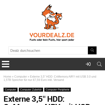
Home
»
Computer
»
Externe 3,5″ HDD: CnMemory AIRY mit USB 3.0 und
1,5TB Speicher für nur 87,59 Euro inkl. Versand
Computer
Computer Zubehör
Computer-Peripherie
Externe 3,5″ HDD: