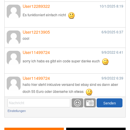
User12289322
10/1/2025
8:19
Es funktioniert einfach nicht
User12213905
6/9/2025
6:37
cool
User11499724
9/9/2022
6:41
sorry ich habs es gibt ein code super danke euch
User11499724
9/9/2022
6:39
hallo hier steht inklusive versand bei ebay sind es dann aber
doch 55 Euro oder übersehe ich etwas
Günni
9/1/2022
6:17
Einstellungen
Ich glaube du hast den Sinn eines Schnäppchenblogs noch
immer nicht verstanden?