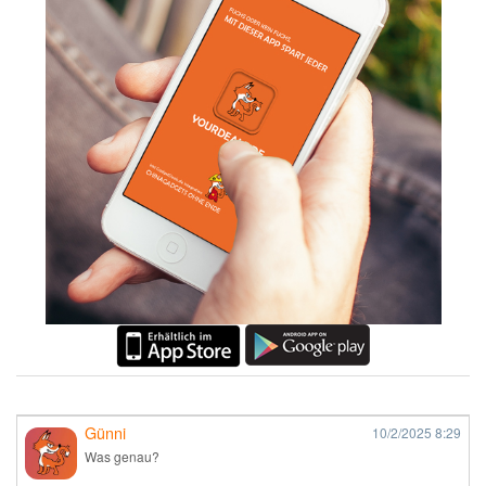
Günni
10/2/2025
8:29
Was genau?