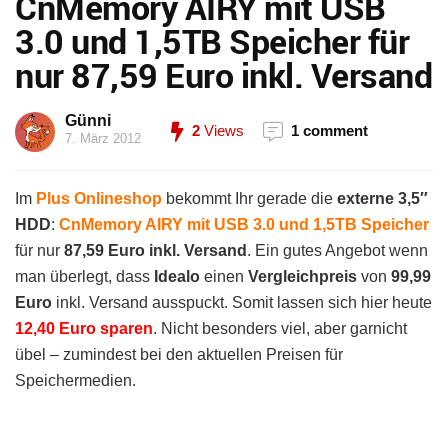
CnMemory AIRY mit USB
3.0 und 1,5TB Speicher für
nur 87,59 Euro inkl. Versand
Günni
2
Views
1 comment
7. März 2012
Im
Plus Onlineshop
bekommt Ihr gerade die
externe 3,5″
HDD
:
CnMemory AIRY mit USB 3.0 und 1,5TB Speicher
für nur
87,59 Euro inkl. Versand
. Ein gutes Angebot wenn
man überlegt, dass
Idealo
einen
Vergleichpreis
von
99,99
Euro
inkl. Versand ausspuckt. Somit lassen sich hier heute
12,40 Euro sparen
. Nicht besonders viel, aber garnicht
übel – zumindest bei den aktuellen Preisen für
Speichermedien.