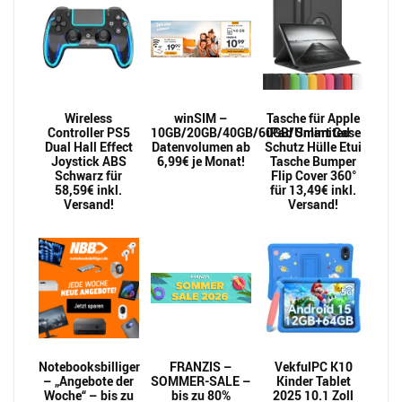
Wireless
winSIM –
Tasche für Apple
Controller PS5
10GB/20GB/40GB/60GB/Unlimited
iPad Smart Case
Dual Hall Effect
Datenvolumen ab
Schutz Hülle Etui
Joystick ABS
6,99€ je Monat!
Tasche Bumper
Schwarz für
Flip Cover 360°
58,59€ inkl.
für 13,49€ inkl.
Versand!
Versand!
Notebooksbilliger
FRANZIS –
VekfulPC K10
– „Angebote der
SOMMER-SALE –
Kinder Tablet
Woche“ – bis zu
bis zu 80%
2025 10.1 Zoll