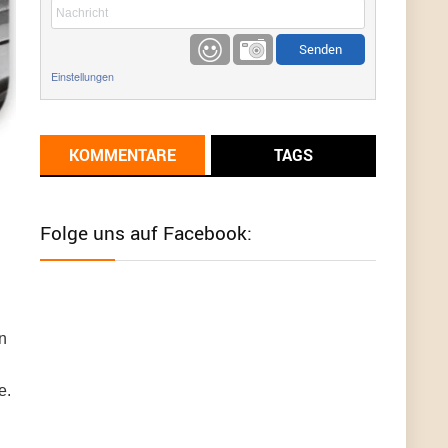
etwas
Günni
9/1/2022
6:17
Einstellungen
Ich glaube du hast den Sinn eines
Schnäppchenblogs noch immer nicht
verstanden?
KOMMENTARE
TAGS
Günni
9/1/2022
6:16
Dann schau mal bitte auf das Datum
Die
meisten Deals sind Tagespreise!
Folge uns auf Facebook:
User11493041
8/31/2022
7:10
Wird hier für 98,99 angeboten, bei Klick auf "Zum
Deal" sind es dann 140 Euro, das ist doch
Betrug am Kunden
n
Günni
7/30/2022
5:32
e.
Wieso beschiss? Wir sind ein Schnäppchenblog
der "nur" auf Deals hinweist, wir selbst verkaufen
das Produkt nicht. Zudem ist das was du suchst
schon 2 Jahre her.