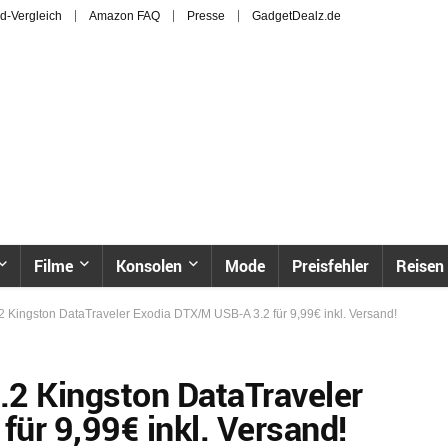
d-Vergleich
Amazon FAQ
Presse
GadgetDealz.de
Filme
Konsolen
Mode
Preisfehler
Reisen
ingston DataTraveler Exodia DTX/M USB-A 3.2 für 9,99€ inkl. Versand!
2 Kingston DataTraveler
ür 9,99€ inkl. Versand!