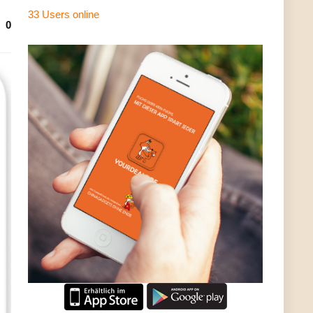
33 Users
online
0