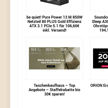
be quiet! Pure Power 13 M 850W
Soundco
Netzteil 80 PLUS Gold Effizienz
Sleep A3
ATX 3.1 PCIe 5.1 für 106,60€
Ohrstöps
inkl. Versand!
194,
Taschenkaufhaus – Top
ORION Ero
Angebote – Staffelrabatte bis
30€ sparen!