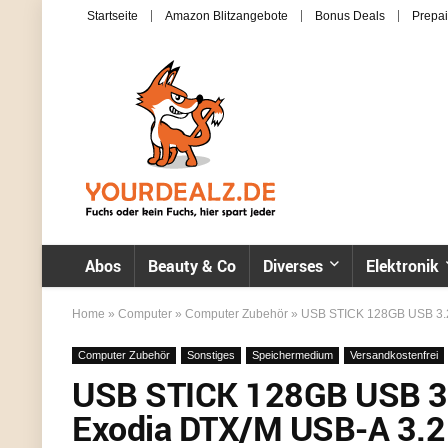
Startseite
Amazon Blitzangebote
Bonus Deals
Prepai
Abos
Beauty & Co
Diverses
Elektronik
Home
»
Computer
»
Computer Zubehör
»
USB STICK 128GB USB 3.2 K
Computer Zubehör
Sonstiges
Speichermedium
Versandkostenfrei
USB STICK 128GB USB 3.
Exodia DTX/M USB-A 3.2 f