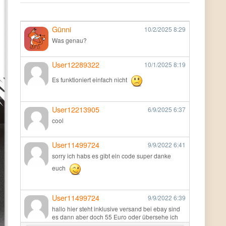
Günni
10/2/2025
8:29
Was genau?
User12289322
10/1/2025
8:19
Es funktioniert einfach nicht
User12213905
6/9/2025
6:37
cool
User11499724
9/9/2022
6:41
sorry ich habs es gibt ein code super danke
euch
User11499724
9/9/2022
6:39
hallo hier steht inklusive versand bei ebay sind
es dann aber doch 55 Euro oder übersehe ich