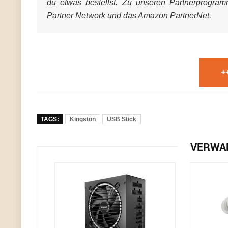
du etwas bestellst. Zu unseren Partnerprogra
Partner Network und das Amazon PartnerNet.
+
TAGS:
Kingston
USB Stick
VERWA