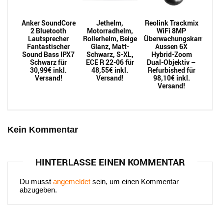
Anker SoundCore
Jethelm,
Reolink Trackmix
2 Bluetooth
Motorradhelm,
WiFi 8MP
Lautsprecher
Rollerhelm, Beige
Überwachungskamera
Fantastischer
Glanz, Matt-
Aussen 6X
Sound Bass IPX7
Schwarz, S-XL,
Hybrid-Zoom
Schwarz für
ECE R 22-06 für
Dual-Objektiv –
30,99€ inkl.
48,55€ inkl.
Refurbished für
Versand!
Versand!
98,10€ inkl.
Versand!
Kein Kommentar
HINTERLASSE EINEN KOMMENTAR
Du musst
angemeldet
sein, um einen Kommentar
abzugeben.