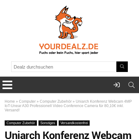
Home
»
Computer
»
Computer Zubehör
»
Uniarch Konferenz Webcam 4MP
IoT-Unear A30 Professionell Video Conference Camera für 80,10€ inkl.
Versand!
Computer Zubehör
Sonstiges
Versandkostenfrei
Uniarch Konferenz Webcam