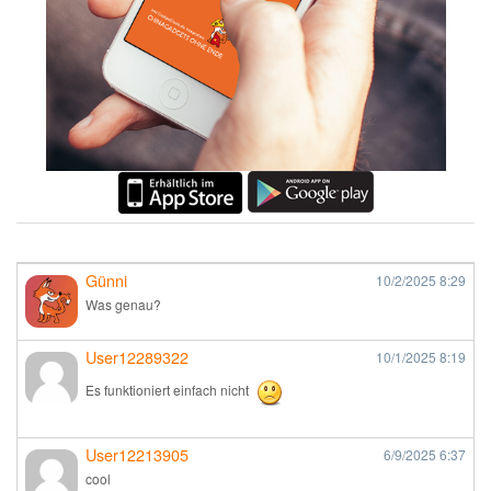
Günni
10/2/2025
8:29
Was genau?
User12289322
10/1/2025
8:19
Es funktioniert einfach nicht
User12213905
6/9/2025
6:37
cool