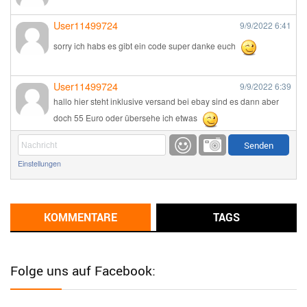
User11499724
9/9/2022
6:41
sorry ich habs es gibt ein code super danke euch
User11499724
9/9/2022
6:39
hallo hier steht inklusive versand bei ebay sind es dann aber
doch 55 Euro oder übersehe ich etwas
Günni
9/1/2022
6:17
Einstellungen
Ich glaube du hast den Sinn eines Schnäppchenblogs noch
immer nicht verstanden?
Günni
KOMMENTARE
TAGS
9/1/2022
6:16
Dann schau mal bitte auf das Datum
Die meisten Deals
sind Tagespreise!
Folge uns auf Facebook:
User11493041
8/31/2022
7:10
Wird hier für 98,99 angeboten, bei Klick auf "Zum Deal" sind es