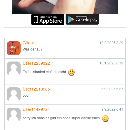
Günni
10/2/2025
8:29
Was genau?
User12289322
10/1/2025
8:19
Es funktioniert einfach nicht
User12213905
6/9/2025
6:37
cool
User11499724
9/9/2022
6:41
sorry ich habs es gibt ein code super danke euch