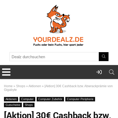
Home
»
Shops
»
Aktionen
»
[Aktion] 30€ Cashback bzw. Abwrackprämie von
Gigabyte
Aktionen
Computer
Computer Zubehör
Computer-Peripherie
Gutscheine
Shops
[Aktion] 30€ Cashback bzw.