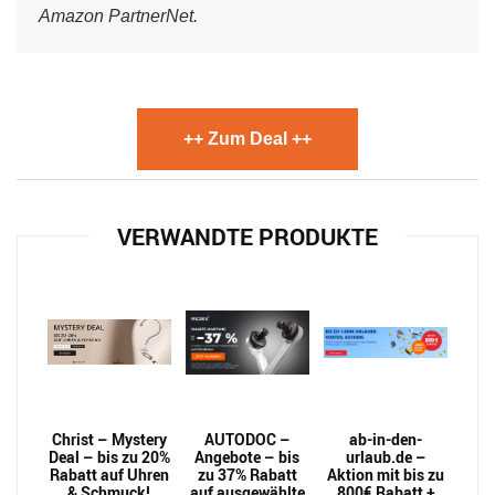
Amazon PartnerNet.
++ Zum Deal ++
VERWANDTE PRODUKTE
Christ – Mystery
AUTODOC –
ab-in-den-
Deal – bis zu 20%
Angebote – bis
urlaub.de –
Rabatt auf Uhren
zu 37% Rabatt
Aktion mit bis zu
& Schmuck!
auf ausgewählte
800€ Rabatt +