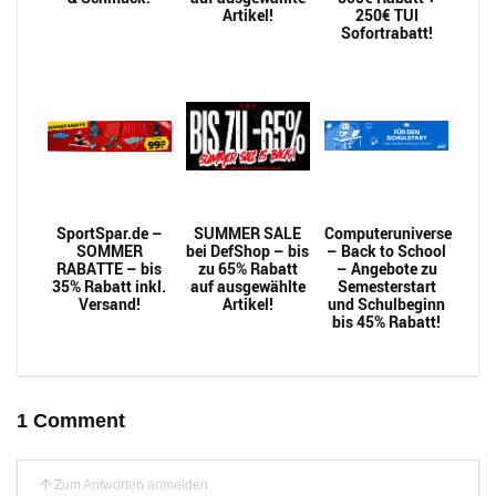
Artikel!
250€ TUI
Sofortrabatt!
SportSpar.de –
SUMMER SALE
Computeruniverse
SOMMER
bei DefShop – bis
– Back to School
RABATTE – bis
zu 65% Rabatt
– Angebote zu
35% Rabatt inkl.
auf ausgewählte
Semesterstart
Versand!
Artikel!
und Schulbeginn
bis 45% Rabatt!
1 Comment
Zum Antworten anmelden