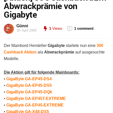
Abwrackprämie von
Gigabyte
Günni
1
Views
1 comment
18. April 2009
Der Mainbord Hersteller
Gigabyte
startete nun eine
30€
Cashback Aktion
ala
Abwrackprämie
auf ausgesuchte
Modelle.
Die Aktion gilt für folgende Mainboards:
•
GigaByte GA-EP45-DS4
•
GigaByte GA-EP45-DS5
•
GigaByte GA-EP45-DQ6
•
GigaByte GA-EP45T-EXTREME
•
GigaByte GA-EP45-EXTREME
•
GigaByte GA-X48-DS5