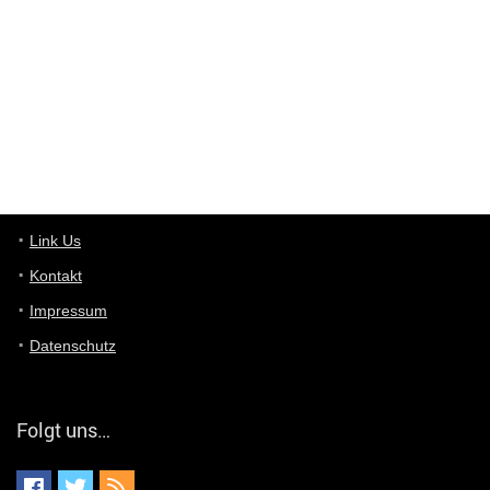
ist das was du suchst schon 2 Jahre her.
User11448863
7/13/2022
3:39
von welchem Panel sprichst du?
User11448767
7/13/2022
1:15
... das Panel hat eine durchsichtige Folie - muss diese weg??
Günni
7/11/2022
5:43
Du hast eine Mail
Link Us
Kontakt
Günni
7/11/2022
5:40
Impressum
Ich schreib dir mal zurück!
Datenschutz
Günni
7/11/2022
5:40
Jo habs gefunden!
Folgt uns…
ALIENWESEN
7/11/2022
5:40
alternativ Email senden an admin@yourdealz.de ?