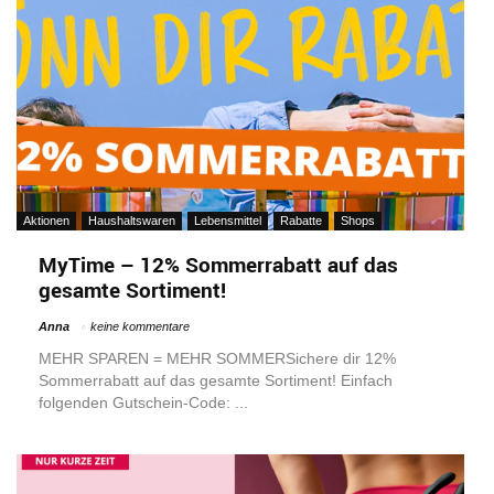
Aktionen
Haushaltswaren
Lebensmittel
Rabatte
Shops
MyTime – 12% Sommerrabatt auf das
gesamte Sortiment!
Anna
keine kommentare
MEHR SPAREN = MEHR SOMMERSichere dir 12%
Sommerrabatt auf das gesamte Sortiment! Einfach
folgenden Gutschein-Code: ...