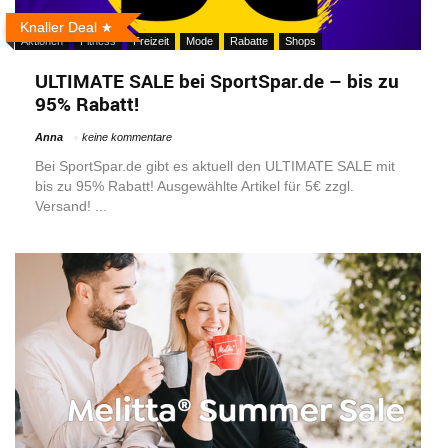
Knaller Deal
Aktionen
Fitness
Freizeit
Mode
Rabatte
Shops
ULTIMATE SALE bei SportSpar.de – bis zu
95% Rabatt!
Anna
keine kommentare
Bei SportSpar.de gibt es aktuell den ULTIMATE SALE mit
bis zu 95% Rabatt! Ausgewählte Artikel für 5€ zzgl.
Versand! ...