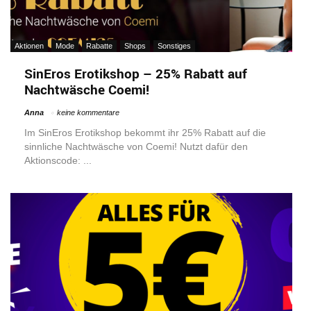
Aktionen
Mode
Rabatte
Shops
Sonstiges
SinEros Erotikshop – 25% Rabatt auf
Nachtwäsche Coemi!
Anna
keine kommentare
Im SinEros Erotikshop bekommt ihr 25% Rabatt auf die
sinnliche Nachtwäsche von Coemi! Nutzt dafür den
Aktionscode: ...