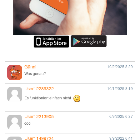
Günni
10/2/2025
8:29
Was genau?
User12289322
10/1/2025
8:19
Es funktioniert einfach nicht
User12213905
6/9/2025
6:37
cool
User11499724
9/9/2022
6:41