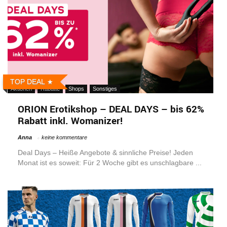
TOP DEAL
Aktionen
Rabatte
Shops
Sonstiges
ORION Erotikshop – DEAL DAYS – bis 62%
Rabatt inkl. Womanizer!
Anna
keine kommentare
Deal Days – Heiße Angebote & sinnliche Preise! Jeden
Monat ist es soweit: Für 2 Woche gibt es unschlagbare ...