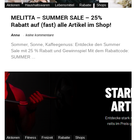
Aktionen
Haushaltswaren
Lebensmittel
Rabatte
Shops
MELITTA – SUMMER SALE – 25%
Rabatt auf (fast) alle Artikel im Shop!
Anna
keine kommentare
Sommer, Sonne, Kaffeegenuss: Entdecke den Summer
Sale mit 25 % Rabatt und Gewinnspiel Mit dem Rabattcode:
SUMMER ...
Aktionen
Fitness
Freizeit
Rabatte
Shops