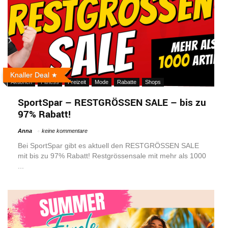
Knaller Deal
Aktionen
Fitness
Freizeit
Mode
Rabatte
Shops
SportSpar – RESTGRÖSSEN SALE – bis zu
97% Rabatt!
Anna
keine kommentare
Bei SportSpar gibt es aktuell den RESTGRÖSSEN SALE
mit bis zu 97% Rabatt! Restgrössensale mit mehr als 1000
...