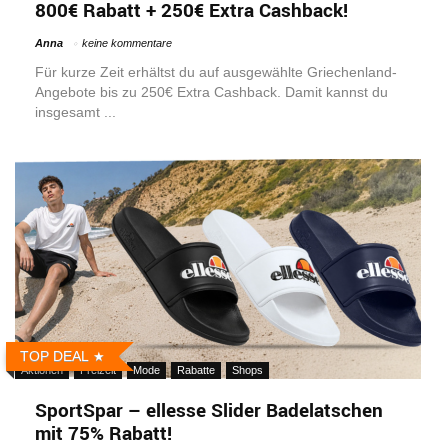
800€ Rabatt + 250€ Extra Cashback!
Anna
keine kommentare
Für kurze Zeit erhältst du auf ausgewählte Griechenland-
Angebote bis zu 250€ Extra Cashback. Damit kannst du
insgesamt ...
TOP DEAL
Aktionen
Freizeit
Mode
Rabatte
Shops
SportSpar – ellesse Slider Badelatschen
mit 75% Rabatt!