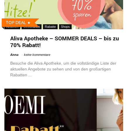
TOP DEAL
Aktionen
Gesundheit
Rabatte
Shops
Aliva Apotheke – SOMMER DEALS – bis zu
70% Rabatt!
Anna
keine kommentare
Besuche die Aliva Apotheke, um die vollständige Liste der
aktuellen Angebote zu sehen und von den großartigen
Rabatten ...