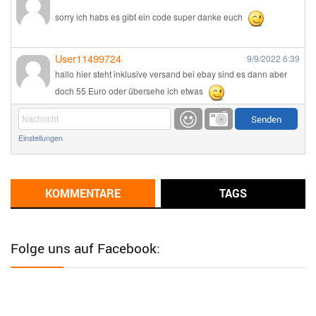
sorry ich habs es gibt ein code super danke euch
User11499724
9/9/2022
6:39
hallo hier steht inklusive versand bei ebay sind es dann aber
doch 55 Euro oder übersehe ich etwas
Günni
9/1/2022
6:17
Einstellungen
Ich glaube du hast den Sinn eines Schnäppchenblogs noch
immer nicht verstanden?
Günni
KOMMENTARE
TAGS
9/1/2022
6:16
Dann schau mal bitte auf das Datum
Die meisten Deals
sind Tagespreise!
Folge uns auf Facebook:
User11493041
8/31/2022
7:10
Wird hier für 98,99 angeboten, bei Klick auf "Zum Deal" sind es
dann 140 Euro, das ist doch Betrug am Kunden