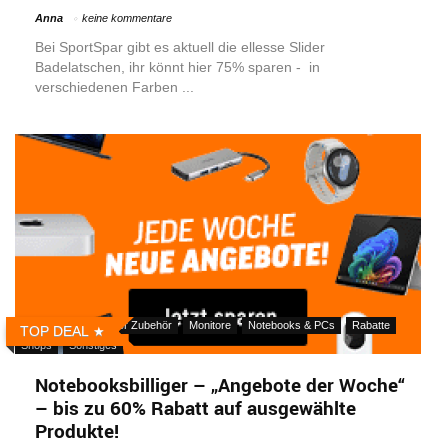
Anna
keine kommentare
Bei SportSpar gibt es aktuell die ellesse Slider
Badelatschen, ihr könnt hier 75% sparen - in
verschiedenen Farben ...
Aktionen
Computer Zubehör
Monitore
Notebooks & PCs
Rabatte
TOP DEAL
Shops
Sonstiges
Notebooksbilliger – „Angebote der Woche“
– bis zu 60% Rabatt auf ausgewählte
Produkte!