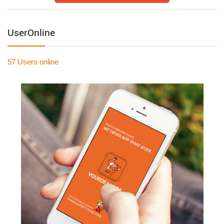
UserOnline
57 Users
online