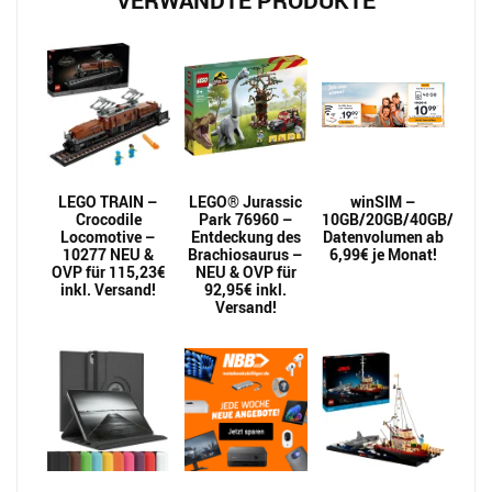
VERWANDTE PRODUKTE
LEGO TRAIN –
LEGO® Jurassic
winSIM –
Crocodile
Park 76960 –
10GB/20GB/40GB/60GB/
Locomotive –
Entdeckung des
Datenvolumen ab
10277 NEU &
Brachiosaurus –
6,99€ je Monat!
OVP für 115,23€
NEU & OVP für
inkl. Versand!
92,95€ inkl.
Versand!