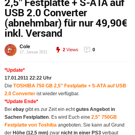
2,5″ Festplatte + S-ATA auf
USB 2.0 Converter
(abnehmbar) für nur 49,90€
inkl. Versand
Cole
2
Views
0
17. Januar 2011
*Update*
17.01.2011 22:22 Uhr
Die
TOSHIBA 750 GB 2,5″ Festplatte + S-ATA auf USB
2.0 Converter
ist wieder verfügbar.
*Update Ende*
Bei
ebay
gibt es zur Zeit ein echt
gutes Angebot in
Sachen Festplatten
. Es wird Euch eine
2,5″ 750GB
Festplatte von Toshiba
angeboten. Sie kann auf Grund
der
Höhe (12,5 mm)
zwar
nicht in einer PS3
verbaut