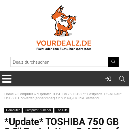
Home
»
Computer
»
*Update* TOSHIBA 750 GB 2,5″ Festplatte + S-ATA auf
USB 2.0 Converter (abnehmbar) für nur 49,90€ inkl. Versand
Computer
Computer Zubehör
Top Hits
*Update* TOSHIBA 750 GB