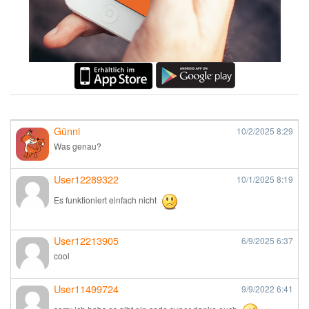
Günni
10/2/2025
8:29
Was genau?
User12289322
10/1/2025
8:19
Es funktioniert einfach nicht
User12213905
6/9/2025
6:37
cool
User11499724
9/9/2022
6:41