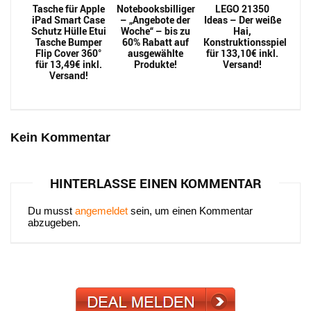
Tasche für Apple
Notebooksbilliger
LEGO 21350
iPad Smart Case
– „Angebote der
Ideas – Der weiße
Schutz Hülle Etui
Woche“ – bis zu
Hai,
Tasche Bumper
60% Rabatt auf
Konstruktionsspielzeug
Flip Cover 360°
ausgewählte
für 133,10€ inkl.
für 13,49€ inkl.
Produkte!
Versand!
Versand!
Kein Kommentar
HINTERLASSE EINEN KOMMENTAR
Du musst
angemeldet
sein, um einen Kommentar
abzugeben.