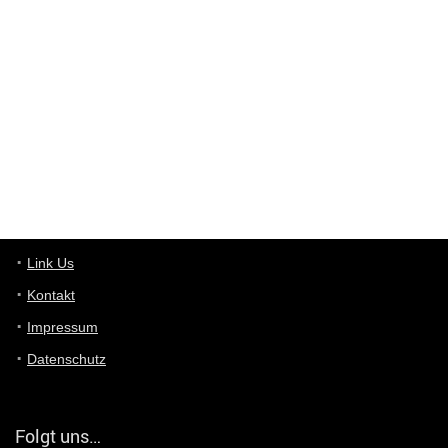
Wieso beschiss? Wir sind ein Schnäppchenblog der "nur" auf
Deals hinweist, wir selbst verkaufen das Produkt nicht. Zudem
ist das was du suchst schon 2 Jahre her.
User11448863
7/13/2022
3:39
von welchem Panel sprichst du?
User11448767
7/13/2022
1:15
... das Panel hat eine durchsichtige Folie - muss diese weg??
Günni
7/11/2022
5:43
Du hast eine Mail
Link Us
Kontakt
Günni
7/11/2022
5:40
Impressum
Ich schreib dir mal zurück!
Datenschutz
Günni
7/11/2022
5:40
Jo habs gefunden!
Folgt uns…