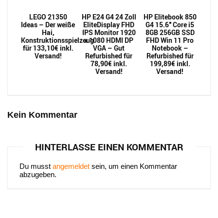
LEGO 21350
HP E24 G4 24 Zoll
HP Elitebook 850
Ideas – Der weiße
EliteDisplay FHD
G4 15.6″ Core i5
Hai,
IPS Monitor 1920
8GB 256GB SSD
Konstruktionsspielzeug
x 1080 HDMI DP
FHD Win 11 Pro
für 133,10€ inkl.
VGA – Gut
Notebook –
Versand!
Refurbished für
Refurbished für
78,90€ inkl.
199,89€ inkl.
Versand!
Versand!
Kein Kommentar
HINTERLASSE EINEN KOMMENTAR
Du musst
angemeldet
sein, um einen Kommentar
abzugeben.