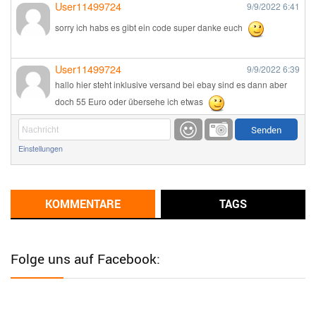
User11499724
9/9/2022
6:41
sorry ich habs es gibt ein code super danke euch
User11499724
9/9/2022
6:39
hallo hier steht inklusive versand bei ebay sind es dann aber
doch 55 Euro oder übersehe ich etwas
Günni
9/1/2022
6:17
Einstellungen
Ich glaube du hast den Sinn eines Schnäppchenblogs noch
immer nicht verstanden?
Günni
KOMMENTARE
TAGS
9/1/2022
6:16
Dann schau mal bitte auf das Datum
Die meisten Deals
sind Tagespreise!
Folge uns auf Facebook:
User11493041
8/31/2022
7:10
Wird hier für 98,99 angeboten, bei Klick auf "Zum Deal" sind es
dann 140 Euro, das ist doch Betrug am Kunden