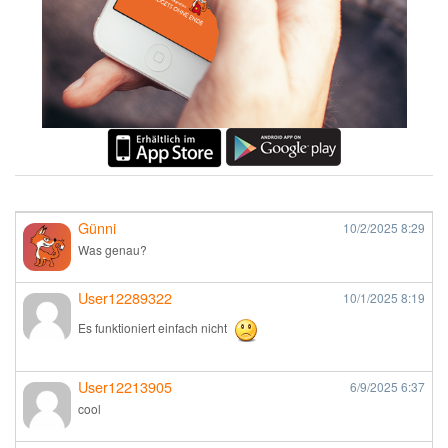
Günni
10/2/2025
8:29
Was genau?
User12289322
10/1/2025
8:19
Es funktioniert einfach nicht
User12213905
6/9/2025
6:37
cool