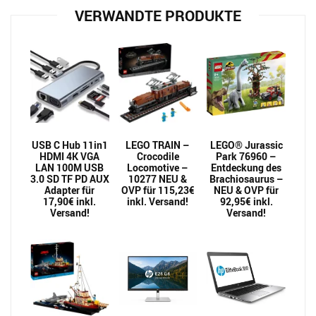
VERWANDTE PRODUKTE
USB C Hub 11in1
LEGO TRAIN –
LEGO® Jurassic
HDMI 4K VGA
Crocodile
Park 76960 –
LAN 100M USB
Locomotive –
Entdeckung des
3.0 SD TF PD AUX
10277 NEU &
Brachiosaurus –
Adapter für
OVP für 115,23€
NEU & OVP für
17,90€ inkl.
inkl. Versand!
92,95€ inkl.
Versand!
Versand!