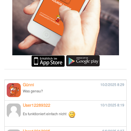
Günni
10/2/2025
8:29
Was genau?
User12289322
10/1/2025
8:19
Es funktioniert einfach nicht
User12213905
6/9/2025
6:37