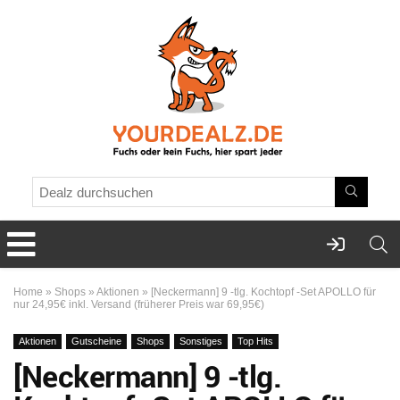
Home
»
Shops
»
Aktionen
»
[Neckermann] 9 -tlg. Kochtopf -Set APOLLO für
nur 24,95€ inkl. Versand (früherer Preis war 69,95€)
Aktionen
Gutscheine
Shops
Sonstiges
Top Hits
[Neckermann] 9 -tlg.