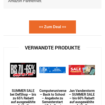
Amazon PartnerNet.
++ Zum Deal ++
VERWANDTE PRODUKTE
SUMMER SALE
Computeruniverse
Jan Vanderstorm
bei DefShop – bis
– Back to School
– SUMMER SALE
zu 65% Rabatt
– Angebote zu
– bis 60% Rabatt
auf ausgewählte
Semesterstart
auf ausgewählte