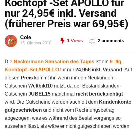
Kochtopf -Set APOLLO für
nur 24,95€ inkl. Versand
(früherer Preis war 69,95€)
Cole
1
Views
2 comments
15. Oktober 2010
Die
Neckermann Sensation des Tages
ist ein
9 -tlg.
Kochtopf -Set APOLLO
für nur
24,95€ inkl. Versand
. Auf
diesen
Preis
kommt ihr, wenn ihr den Neukunden-
Gutschein
Weltbild10
nutzt, da der Bestandskunden-
Gutschein
JUBEL15
manchmal
nicht berücksichtigt
wird. Die Gutscheine werden auch oft dem
Kundenkonto
gutgeschrieben
und nicht vom Rechnungsbetrag
abgezogen, was es während des Bestellvorgangs so
aussehen lässt, als wäre er nicht gutgeschrieben worden.