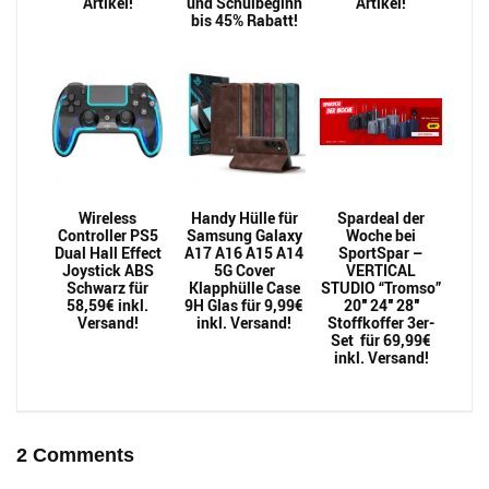
Artikel!
und Schulbeginn
Artikel!
bis 45% Rabatt!
Wireless
Handy Hülle für
Spardeal der
Controller PS5
Samsung Galaxy
Woche bei
Dual Hall Effect
A17 A16 A15 A14
SportSpar –
Joystick ABS
5G Cover
VERTICAL
Schwarz für
Klapphülle Case
STUDIO “Tromso”
58,59€ inkl.
9H Glas für 9,99€
20″ 24″ 28″
Versand!
inkl. Versand!
Stoffkoffer 3er-
Set für 69,99€
inkl. Versand!
2 Comments