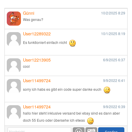
Günni
10/2/2025
8:29
Was genau?
User12289322
10/1/2025
8:19
Es funktioniert einfach nicht
User12213905
6/9/2025
6:37
cool
User11499724
9/9/2022
6:41
sorry ich habs es gibt ein code super danke euch
User11499724
9/9/2022
6:39
hallo hier steht inklusive versand bei ebay sind es dann aber
doch 55 Euro oder übersehe ich etwas