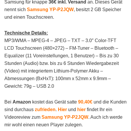
Samsung für knappe
36€ inkl. Versand
an. Dieses Gerät
nennt sich
Samsung YP-P2JQW
, besitzt 2 GB Speicher
und einen Touchscreen.
Technische Details:
MP3/WMA – MPEG-4 – JPEG – TXT – 3.0″ Color-TFT
LCD Touchscreen (480×272) – FM-Tuner – Bluetooth –
Equalizer (11 Voreinstellungen, 1 Benutzer) – Bis zu 30
Stunden (Audio) bzw. bis zu 6 Stunden Wiedergabezeit
(Video) mit integriertem Lithium-Polymer Akku –
Abmessungen (BxHxT): 100mm x 52mm x 9.9mm –
Gewicht: 79g – USB 2.0
Bei
Amazon
kostet das Gerät satte
90,40€
und die Kunden
sind durchaus
zufrieden
.
Hier
und
hier
findet Ihr ein
Videoreview zum
Samsung YP-P2JQW
. Auch ich werde
mir wohl einen neuen Player zulegen.