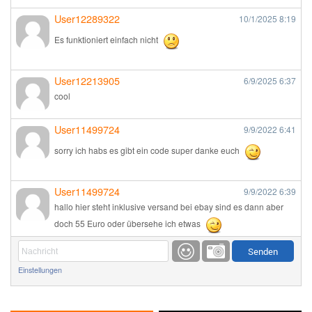
User12289322
10/1/2025
8:19
Es funktioniert einfach nicht
User12213905
6/9/2025
6:37
cool
User11499724
9/9/2022
6:41
sorry ich habs es gibt ein code super danke euch
User11499724
9/9/2022
6:39
hallo hier steht inklusive versand bei ebay sind es dann aber
doch 55 Euro oder übersehe ich etwas
Günni
9/1/2022
6:17
Einstellungen
Ich glaube du hast den Sinn eines Schnäppchenblogs noch
immer nicht verstanden?