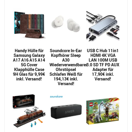
Handy Hülle für
Soundcore In-Ear
USB C Hub 11in1
Samsung Galaxy
Kopfhörer Sleep
HDMI 4K VGA
A17 A16 A15 A14
A30
LAN 100M USB
5G Cover
Wiederverwendbarer
3.0 SD TF PD AUX
Klapphülle Case
Ohrstöpsel
Adapter für
9H Glas für 9,99€
Schlafen Weiß für
17,90€ inkl.
inkl. Versand!
194,13€ inkl.
Versand!
Versand!