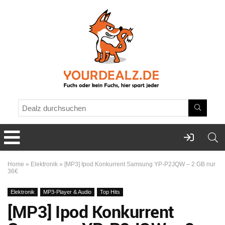
Home
»
Elektronik
»
[MP3] Ipod Konkurrent Samsung YP-P2JQW – 2 GB nur
36€
Elektronik
MP3-Player & Audio
Top Hits
[MP3] Ipod Konkurrent