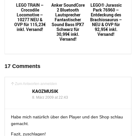
LEGO TRAIN –
Anker SoundCore
LEGO® Jurassic
Crocodile
2 Bluetooth
Park 76960 –
Locomotive –
Lautsprecher
Entdeckung des
10277 NEU &
Fantastischer
Brachiosaurus –
OVP für 115,23€
Sound Bass IPX7
NEU & OVP für
inkl. Versand!
Schwarz für
92,95€ inkl.
30,99€ inkl.
Versand!
Versand!
17 Comments
Zum Antworten anmelden
KAOZMUSIK
8. März 2009 at 22:43
Habe mich natürlich über den Player und den Shop schlau
gemacht.
Fazit, zuschlagen!