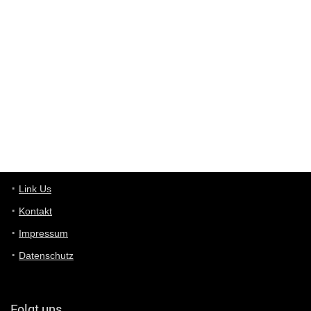
Günni
7/30/2022
5:32
Wieso beschiss? Wir sind ein Schnäppchenblog der "nur" auf
Deals hinweist, wir selbst verkaufen das Produkt nicht. Zudem
ist das was du suchst schon 2 Jahre her.
User11448863
7/13/2022
3:39
von welchem Panel sprichst du?
User11448767
7/13/2022
1:15
... das Panel hat eine durchsichtige Folie - muss diese weg??
Günni
7/11/2022
5:43
Du hast eine Mail
Link Us
Kontakt
Günni
7/11/2022
5:40
Impressum
Ich schreib dir mal zurück!
Datenschutz
Günni
7/11/2022
5:40
Jo habs gefunden!
Folgt uns…