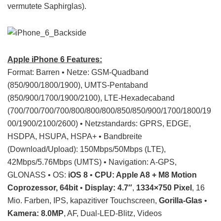
vermutete Saphirglas).
Apple iPhone 6 Features:
Format: Barren • Netze: GSM-Quadband
(850/900/1800/1900), UMTS-Pentaband
(850/900/1700/1900/2100), LTE-Hexadecaband
(700/700/700/700/800/800/800/850/850/900/1700/1800/19
00/1900/2100/2600) • Netzstandards: GPRS, EDGE,
HSDPA, HSUPA, HSPA+ • Bandbreite
(Download/Upload): 150Mbps/50Mbps (LTE),
42Mbps/5.76Mbps (UMTS) • Navigation: A-GPS,
GLONASS • OS:
iOS 8
•
CPU: Apple A8 + M8 Motion
Coprozessor, 64bit
•
Display: 4.7″
,
1334×750 Pixel
, 16
Mio. Farben, IPS, kapazitiver Touchscreen,
Gorilla-Glas
•
Kamera: 8.0MP
, AF, Dual-LED-Blitz, Videos