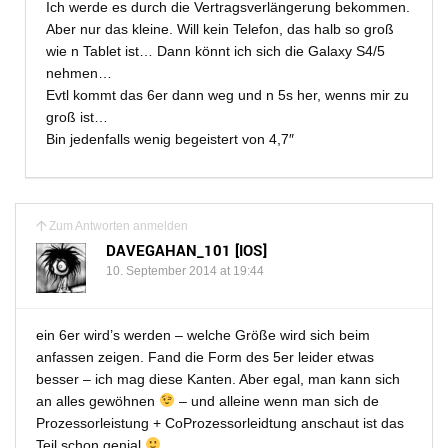
Ich werde es durch die Vertragsverlängerung bekommen.
Aber nur das kleine. Will kein Telefon, das halb so groß
wie n Tablet ist… Dann könnt ich sich die Galaxy S4/5
nehmen…
Evtl kommt das 6er dann weg und n 5s her, wenns mir zu
groß ist…
Bin jedenfalls wenig begeistert von 4,7″
Zum Antworten anmelden
DAVEGAHAN_101 [IOS]
10. September 2014 at 19:44
ein 6er wird’s werden – welche Größe wird sich beim
anfassen zeigen. Fand die Form des 5er leider etwas
besser – ich mag diese Kanten. Aber egal, man kann sich
an alles gewöhnen
– und alleine wenn man sich de
Prozessorleistung + CoProzessorleidtung anschaut ist das
Teil schon genial