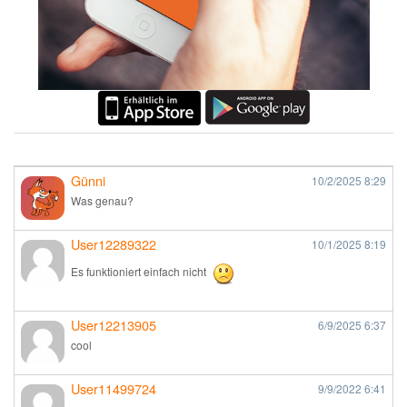
Günni
10/2/2025
8:29
Was genau?
User12289322
10/1/2025
8:19
Es funktioniert einfach nicht
User12213905
6/9/2025
6:37
cool
User11499724
9/9/2022
6:41