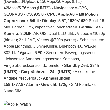
(Download/Upload): 150Mbps/50Mbps (LTE),
42Mbps/5.76Mbps (UMTS) • Navigation: A-GPS,
GLONASS • OS:
iOS 8
•
CPU: Apple A8 + M8 Motion
Coprozessor, 64bit
•
Display: 5.5″
,
1920×1080 Pixel
, 16
Mio. Farben, IPS, kapazitiver Touchscreen,
Gorilla-Glas
•
Kamera: 8.0MP
, AF, OIS, Dual-LED-Blitz, Videos @1080p
(hinten); 2.: 1.2MP, Videos @720p (vorne) • Schnittstellen:
Apple Lightning, 3.5mm-Klinke, Bluetooth 4.0, WLAN
802.11a/b/g/n/ac,
NFC
• Sensoren: Bewegungssensor,
Lichtsensor, Annäherungssensor, Kompass,
Fingerabdrucksensor, Barometer •
Standby-Zeit: 384h
(UMTS)
•
Gesprächszeit: 24h (UMTS)
• Akku: keine
Angabe, fest verbaut •
Abmessungen:
158.1×77.8×7.1mm
•
Gewicht: 172g
• SIM-Formfaktor:
Nano-SIM