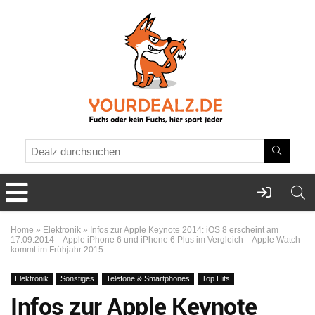
Home
»
Elektronik
»
Infos zur Apple Keynote 2014: iOS 8 erscheint am
17.09.2014 – Apple iPhone 6 und iPhone 6 Plus im Vergleich – Apple Watch
kommt im Frühjahr 2015
Elektronik
Sonstiges
Telefone & Smartphones
Top Hits
Infos zur Apple Keynote