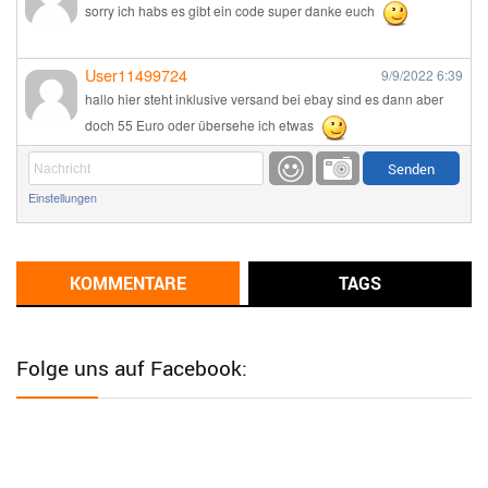
sorry ich habs es gibt ein code super danke euch
User11499724
9/9/2022
6:39
hallo hier steht inklusive versand bei ebay sind es dann aber
doch 55 Euro oder übersehe ich etwas
Günni
9/1/2022
6:17
Einstellungen
Ich glaube du hast den Sinn eines Schnäppchenblogs noch
immer nicht verstanden?
Günni
KOMMENTARE
TAGS
9/1/2022
6:16
Dann schau mal bitte auf das Datum
Die meisten Deals
sind Tagespreise!
Folge uns auf Facebook:
User11493041
8/31/2022
7:10
Wird hier für 98,99 angeboten, bei Klick auf "Zum Deal" sind es
dann 140 Euro, das ist doch Betrug am Kunden