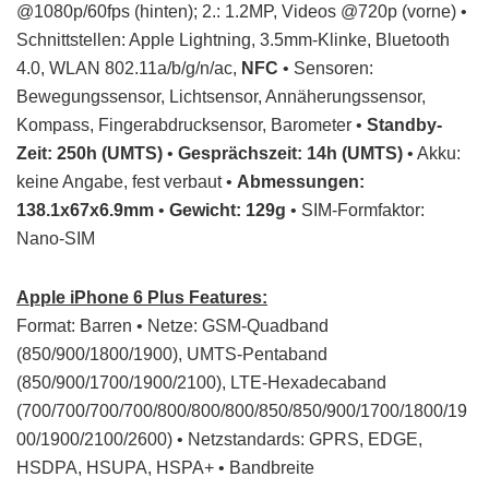
@1080p/60fps (hinten); 2.: 1.2MP, Videos @720p (vorne) •
Schnittstellen: Apple Lightning, 3.5mm-Klinke, Bluetooth
4.0, WLAN 802.11a/b/g/n/ac,
NFC
• Sensoren:
Bewegungssensor, Lichtsensor, Annäherungssensor,
Kompass, Fingerabdrucksensor, Barometer •
Standby-
Zeit: 250h (UMTS)
•
Gesprächszeit: 14h (UMTS)
• Akku:
keine Angabe, fest verbaut •
Abmessungen:
138.1x67x6.9mm
•
Gewicht: 129g
• SIM-Formfaktor:
Nano-SIM
Apple iPhone 6 Plus Features:
Format: Barren • Netze: GSM-Quadband
(850/900/1800/1900), UMTS-Pentaband
(850/900/1700/1900/2100), LTE-Hexadecaband
(700/700/700/700/800/800/800/850/850/900/1700/1800/19
00/1900/2100/2600) • Netzstandards: GPRS, EDGE,
HSDPA, HSUPA, HSPA+ • Bandbreite