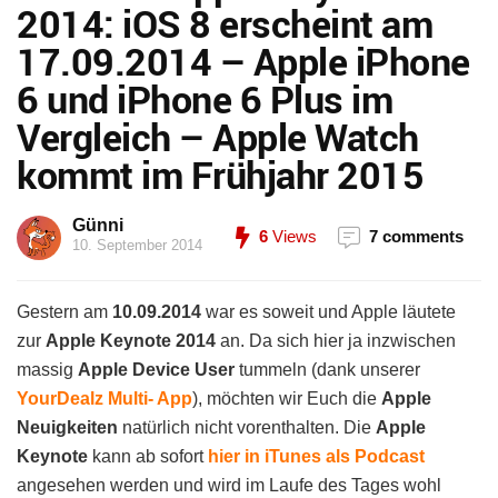
2014: iOS 8 erscheint am
17.09.2014 – Apple iPhone
6 und iPhone 6 Plus im
Vergleich – Apple Watch
kommt im Frühjahr 2015
Günni
6
Views
7 comments
10. September 2014
Gestern am
10.09.2014
war es soweit und Apple läutete
zur
Apple Keynote 2014
an. Da sich hier ja inzwischen
massig
Apple Device User
tummeln (dank unserer
YourDealz Multi- App
), möchten wir Euch die
Apple
Neuigkeiten
natürlich nicht vorenthalten. Die
Apple
Keynote
kann ab sofort
hier in iTunes als Podcast
angesehen werden und wird im Laufe des Tages wohl