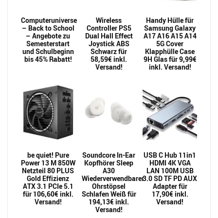
Computeruniverse
Wireless
Handy Hülle für
– Back to School
Controller PS5
Samsung Galaxy
– Angebote zu
Dual Hall Effect
A17 A16 A15 A14
Semesterstart
Joystick ABS
5G Cover
und Schulbeginn
Schwarz für
Klapphülle Case
bis 45% Rabatt!
58,59€ inkl.
9H Glas für 9,99€
Versand!
inkl. Versand!
be quiet! Pure
Soundcore In-Ear
USB C Hub 11in1
Power 13 M 850W
Kopfhörer Sleep
HDMI 4K VGA
Netzteil 80 PLUS
A30
LAN 100M USB
Gold Effizienz
Wiederverwendbarer
3.0 SD TF PD AUX
ATX 3.1 PCIe 5.1
Ohrstöpsel
Adapter für
für 106,60€ inkl.
Schlafen Weiß für
17,90€ inkl.
Versand!
194,13€ inkl.
Versand!
Versand!