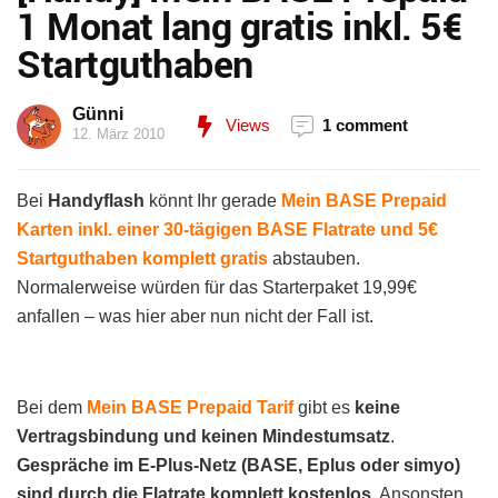
1 Monat lang gratis inkl. 5€
Startguthaben
Günni
Views
1 comment
12. März 2010
Bei
Handyflash
könnt Ihr gerade
Mein BASE Prepaid
Karten inkl. einer 30-tägigen BASE Flatrate und 5€
Startguthaben komplett gratis
abstauben.
Normalerweise würden für das Starterpaket 19,99€
anfallen – was hier aber nun nicht der Fall ist.
Bei dem
Mein BASE Prepaid Tarif
gibt es
keine
Vertragsbindung und keinen Mindestumsatz
.
Gespräche im E-Plus-Netz (BASE, Eplus oder simyo)
sind durch die Flatrate komplett kostenlos
. Ansonsten