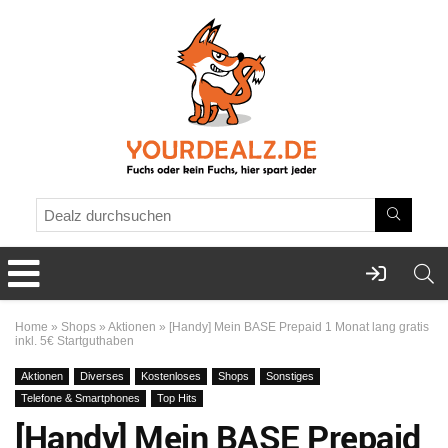
Home
»
Shops
»
Aktionen
»
[Handy] Mein BASE Prepaid 1 Monat lang gratis
inkl. 5€ Startguthaben
Aktionen
Diverses
Kostenloses
Shops
Sonstiges
Telefone & Smartphones
Top Hits
[Handy] Mein BASE Prepaid