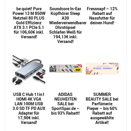
be quiet! Pure
Soundcore In-Ear
Fressnapf – 12%
Power 13 M 850W
Kopfhörer Sleep
Rabatt auf
Netzteil 80 PLUS
A30
Nassfutter für
Gold Effizienz
Wiederverwendbarer
deinen Hund!
ATX 3.1 PCIe 5.1
Ohrstöpsel
für 106,60€ inkl.
Schlafen Weiß für
Versand!
194,13€ inkl.
Versand!
USB C Hub 11in1
ADIDAS
SUMMER
HDMI 4K VGA
NEUHEITEN
BEAUTY SALE bei
LAN 100M USB
SALE bei
Parfümerie
3.0 SD TF PD AUX
SportSpar.de –
Pieper – bis 60%
Adapter für
bis 93% Rabatt!
Rabatt auf
17,90€ inkl.
ausgewählte
Versand!
Artikel!