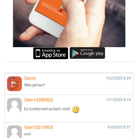
Günni
10/2/2025
8:29
Was genau?
User12289322
10/1/2025
8:19
Es funktioniert einfach nicht
User12213905
6/9/2025
6:37
cool