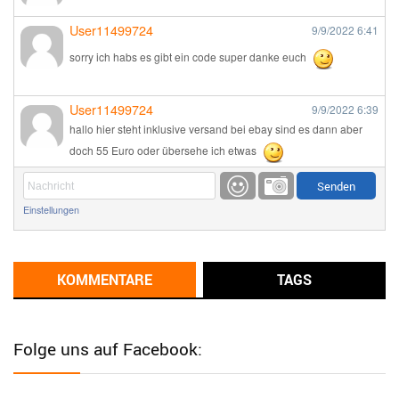
User11499724
9/9/2022
6:41
sorry ich habs es gibt ein code super danke euch
User11499724
9/9/2022
6:39
hallo hier steht inklusive versand bei ebay sind es dann aber
doch 55 Euro oder übersehe ich etwas
Günni
9/1/2022
6:17
Einstellungen
Ich glaube du hast den Sinn eines Schnäppchenblogs noch
immer nicht verstanden?
Günni
KOMMENTARE
TAGS
9/1/2022
6:16
Dann schau mal bitte auf das Datum
Die meisten Deals
sind Tagespreise!
Folge uns auf Facebook:
User11493041
8/31/2022
7:10
Wird hier für 98,99 angeboten, bei Klick auf "Zum Deal" sind es