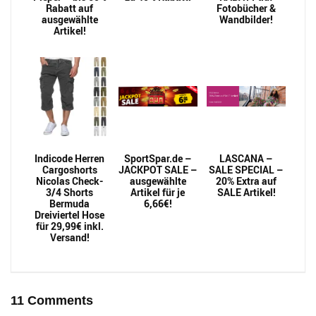
Rabatt auf
Fotobücher &
ausgewählte
Wandbilder!
Artikel!
Indicode Herren
SportSpar.de –
LASCANA –
Cargoshorts
JACKPOT SALE –
SALE SPECIAL –
Nicolas Check-
ausgewählte
20% Extra auf
3/4 Shorts
Artikel für je
SALE Artikel!
Bermuda
6,66€!
Dreiviertel Hose
für 29,99€ inkl.
Versand!
11 Comments