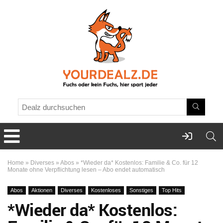
Home
»
Diverses
»
Abos
»
*Wieder da* Kostenlos: Familie & Co. für 12
Monate ohne Verpflichtung lesen – Abo endet automatisch
Abos
Aktionen
Diverses
Kostenloses
Sonstiges
Top Hits
*Wieder da* Kostenlos: