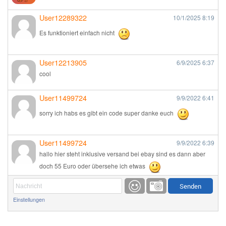
User12289322
10/1/2025
8:19
Es funktioniert einfach nicht
User12213905
6/9/2025
6:37
cool
User11499724
9/9/2022
6:41
sorry ich habs es gibt ein code super danke euch
User11499724
9/9/2022
6:39
hallo hier steht inklusive versand bei ebay sind es dann aber
doch 55 Euro oder übersehe ich etwas
Günni
9/1/2022
6:17
Einstellungen
Ich glaube du hast den Sinn eines Schnäppchenblogs noch
immer nicht verstanden?