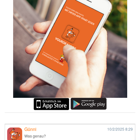
Günni
10/2/2025
8:29
Was genau?