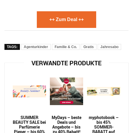
++ Zum Deal ++
TAGS:
Agenturkinder
Familie & Co.
Gratis
Jahresabo
VERWANDTE PRODUKTE
SUMMER
MyDays – beste
myphotobook –
BEAUTY SALE bei
Deals und
bis 45%
Parfümerie
Angebote – bis
SOMMER-
Pieper – bis 60%
zu 40% Rabatt!
RABATT auf