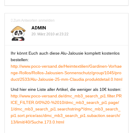
Zum Antworten anmelden
ADMIN
20. März 2010 at 23:22
Ihr könnt Euch auch diese Alu-Jalousie komplett kostenlos
bestellen:
http://www.poco-versand.de/Heimtextilien/Gardinen-Vorhae
nge-Rollos/Rollos-Jalousien-Sonnenschutz/group/1045/pro
duct/2533/Alu-Jalousie-25-mm-Claudia.produktdetail.0.html
Und hier eine Liste aller Artikel, die weniger als 10€ kosten:
http://www.poco-versand.de/dmc_mb3_search_pi1.filter.PR
ICE_FILTER.0/0%20-%2010/dmc_mb3_search_pi1.page/
1/dmc_mb3_search_pi1.searchstring/*/dmc_mb3_search_
pi1.sort.price/asc/dmc_mb3_search_pi1.subaction.search/
13/limit/40/Suche.173.0.html