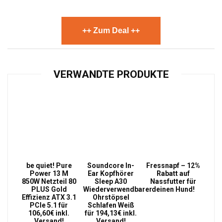
++ Zum Deal ++
VERWANDTE PRODUKTE
be quiet! Pure
Soundcore In-
Fressnapf – 12%
Power 13 M
Ear Kopfhörer
Rabatt auf
850W Netzteil 80
Sleep A30
Nassfutter für
PLUS Gold
Wiederverwendbarer
deinen Hund!
Effizienz ATX 3.1
Ohrstöpsel
PCIe 5.1 für
Schlafen Weiß
106,60€ inkl.
für 194,13€ inkl.
Versand!
Versand!