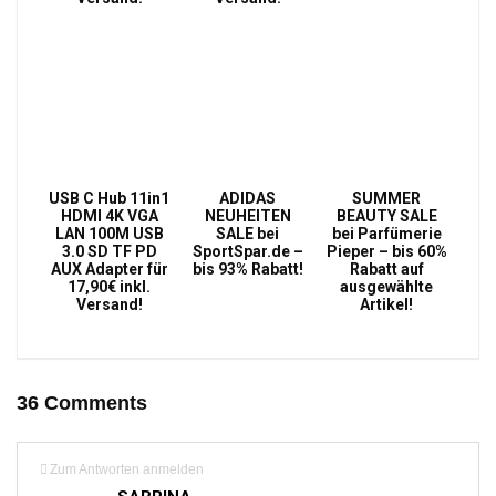
USB C Hub 11in1
ADIDAS
SUMMER
HDMI 4K VGA
NEUHEITEN
BEAUTY SALE
LAN 100M USB
SALE bei
bei Parfümerie
3.0 SD TF PD
SportSpar.de –
Pieper – bis 60%
AUX Adapter für
bis 93% Rabatt!
Rabatt auf
17,90€ inkl.
ausgewählte
Versand!
Artikel!
36 Comments
Zum Antworten anmelden