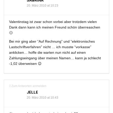
SABRINA
20. März 2010 at 10:23
Valentinstag ist zwar schon vorbei aber trotzdem vielen
Dank dann kann ich meinen Freund schön überreaschen
🙂
Bei mir ging aber “Auf Rechnung” und “elektronisches
Lastschriftverfahren” nicht … ich musste “vorkasse”
anklicken… hoffe die warten nun nicht auf einen
Zahlungseingang über meinen Namen… kann ja schlecht
-1,02 überweisen 😉
Zum Antworten anmelden
JELLE
20. März 2010 at 10:43