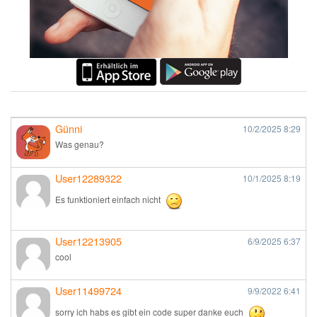
Günni
10/2/2025
8:29
Was genau?
User12289322
10/1/2025
8:19
Es funktioniert einfach nicht
User12213905
6/9/2025
6:37
cool
User11499724
9/9/2022
6:41
sorry ich habs es gibt ein code super danke euch