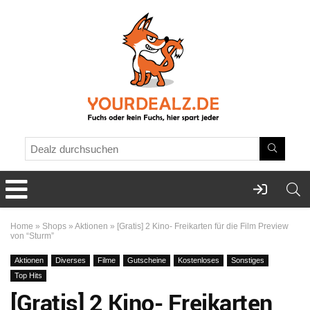
Home
»
Shops
»
Aktionen
»
[Gratis] 2 Kino- Freikarten für die Film Preview
von “Sturm”
Aktionen
Diverses
Filme
Gutscheine
Kostenloses
Sonstiges
Top Hits
[Gratis] 2 Kino- Freikarten