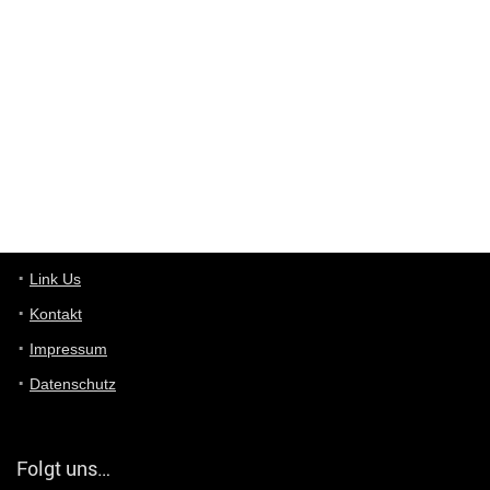
Wieso beschiss? Wir sind ein Schnäppchenblog der "nur" auf
Deals hinweist, wir selbst verkaufen das Produkt nicht. Zudem
ist das was du suchst schon 2 Jahre her.
User11448863
7/13/2022
3:39
von welchem Panel sprichst du?
User11448767
7/13/2022
1:15
... das Panel hat eine durchsichtige Folie - muss diese weg??
Günni
7/11/2022
5:43
Du hast eine Mail
Link Us
Kontakt
Günni
7/11/2022
5:40
Impressum
Ich schreib dir mal zurück!
Datenschutz
Günni
7/11/2022
5:40
Jo habs gefunden!
Folgt uns…