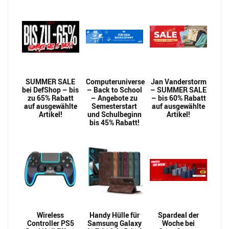
SUMMER SALE
Computeruniverse
Jan Vanderstorm
bei DefShop – bis
– Back to School
– SUMMER SALE
zu 65% Rabatt
– Angebote zu
– bis 60% Rabatt
auf ausgewählte
Semesterstart
auf ausgewählte
Artikel!
und Schulbeginn
Artikel!
bis 45% Rabatt!
Wireless
Handy Hülle für
Spardeal der
Controller PS5
Samsung Galaxy
Woche bei