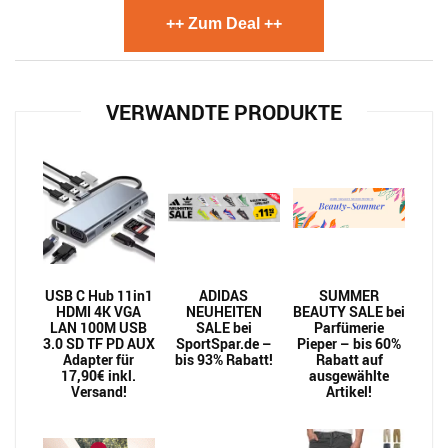
++ Zum Deal ++
VERWANDTE PRODUKTE
USB C Hub 11in1
ADIDAS
SUMMER
HDMI 4K VGA
NEUHEITEN
BEAUTY SALE bei
LAN 100M USB
SALE bei
Parfümerie
3.0 SD TF PD AUX
SportSpar.de –
Pieper – bis 60%
Adapter für
bis 93% Rabatt!
Rabatt auf
17,90€ inkl.
ausgewählte
Versand!
Artikel!