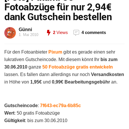
Fotoabzüge für nur 2,94€
dank Gutschein bestellen
Günni
2
Views
4 comments
1. Mai 2010
Für den Fotoanbieter
Pixum
gibt es gerade einen sehr
lukrativen Gutscheincode. Mit diesem könnt Ihr
bis zum
30.06.2010
ganze
50 Fotoabzüge gratis entwickeln
lassen. Es fallen dann allerdings nur noch
Versandkosten
in Höhe von
1,95€
und
0,99€ Bearbeitungsgebühr
an.
Gutscheincode
:
7f643-ec79a-6b85c
Wert
: 50 gratis Fotoabzüge
Gültigkeit
: bis zum 30.06.2010