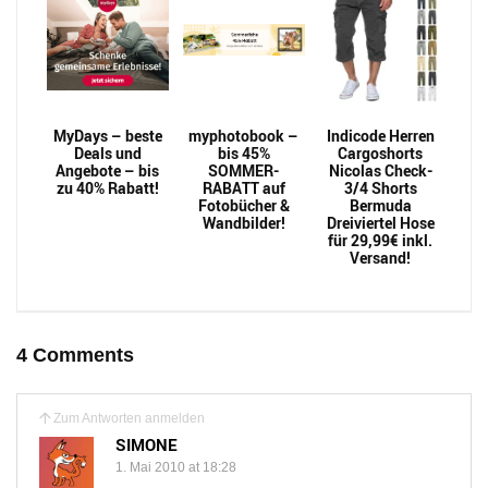
MyDays – beste
myphotobook –
Indicode Herren
Deals und
bis 45%
Cargoshorts
Angebote – bis
SOMMER-
Nicolas Check-
zu 40% Rabatt!
RABATT auf
3/4 Shorts
Fotobücher &
Bermuda
Wandbilder!
Dreiviertel Hose
für 29,99€ inkl.
Versand!
4 Comments
Zum Antworten anmelden
SIMONE
1. Mai 2010 at 18:28