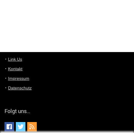
User11448863
7/13/2022
3:39
von welchem Panel sprichst du?
User11448767
7/13/2022
1:15
... das Panel hat eine durchsichtige Folie - muss diese weg??
Günni
7/11/2022
5:43
Du hast eine Mail
Link Us
Kontakt
Günni
7/11/2022
5:40
Impressum
Ich schreib dir mal zurück!
Datenschutz
Günni
7/11/2022
5:40
Jo habs gefunden!
Folgt uns…
ALIENWESEN
7/11/2022
5:40
alternativ Email senden an admin@yourdealz.de ?