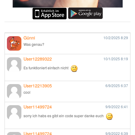
Günni
10/2/2025
8:29
Was genau?
User12289322
10/1/2025
8:19
Es funktioniert einfach nicht
User12213905
6/9/2025
6:37
cool
User11499724
9/9/2022
6:41
sorry ich habs es gibt ein code super danke euch
User11499724
9/9/2022
6:39