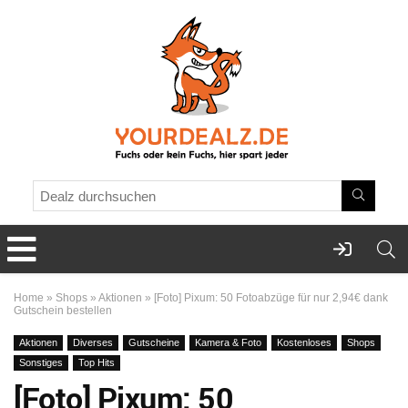
Home
»
Shops
»
Aktionen
»
[Foto] Pixum: 50 Fotoabzüge für nur 2,94€ dank
Gutschein bestellen
Aktionen
Diverses
Gutscheine
Kamera & Foto
Kostenloses
Shops
Sonstiges
Top Hits
[Foto] Pixum: 50